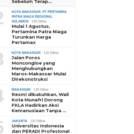
Sebelum Terap…
2
KOTA MAKASSAR
,
PT PERTAMINA
PATRA NIAGA REGIONAL
SULAWESI
149 Dilihat
Mulai 1 Agustus,
Pertamina Patra Niaga
Turunkan Harga
Pertamax
3
KOTA MAKASSAR
136 Dilihat
Jalan Poros
Moncongloe yang
Menghubungkan
Maros-Makassar Mulai
Direkonstruksi
4
MAKASSAR
130 Dilihat
Resmi dikukuhkan, Wali
Kota Munafri Dorong
FKLA Hadirkan Aksi
Kemanusiaan Tanpa …
5
JAKARTA
120 Dilihat
Universitas Indonesia
dan PERADI Profesional