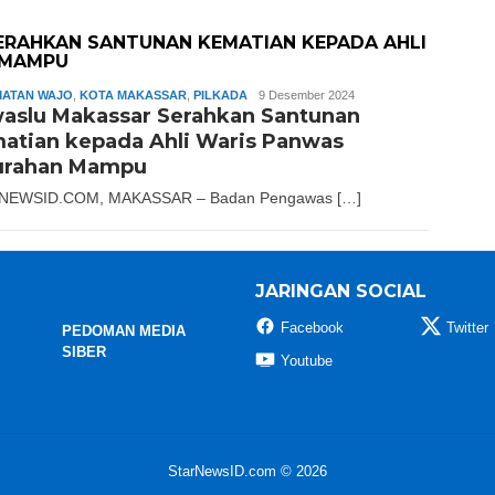
RAHKAN SANTUNAN KEMATIAN KEPADA AHLI
 MAMPU
ATAN WAJO
,
KOTA MAKASSAR
,
PILKADA
Andika
9 Desember 2024
aslu Makassar Serahkan Santunan
atian kepada Ahli Waris Panwas
urahan Mampu
NEWSID.COM, MAKASSAR – Badan Pengawas […]
JARINGAN SOCIAL
Facebook
Twitter
PEDOMAN MEDIA
SIBER
Youtube
StarNewsID.com © 2026