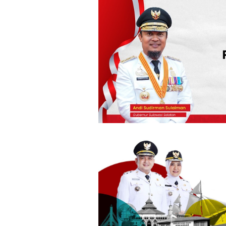
Loncat
ke
konten