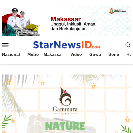
Loncat
ke
konten
Menu
Mobile
Nasional
Metro – Makassar
Video
Gowa
Bone
Hu