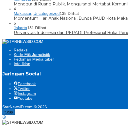
Menegur di Ruang Publik, Mengurangi Martabat Komuni
4
Makassar
,
Uncategorized
138 Dilihat
Momentum Hari Anak Nasional, Bunda PAUD Kota Makas
5
Jakarta
131 Dilihat
Universitas Indonesia dan PERADI Profesional Buka Pen
Redaksi
Kode Etik Jurnalistik
Pedoman Media Siber
Info Iklan
Jaringan Social
Facebook
Twitter
Instagram
Youtube
StarNewsID.com © 2026
tutup