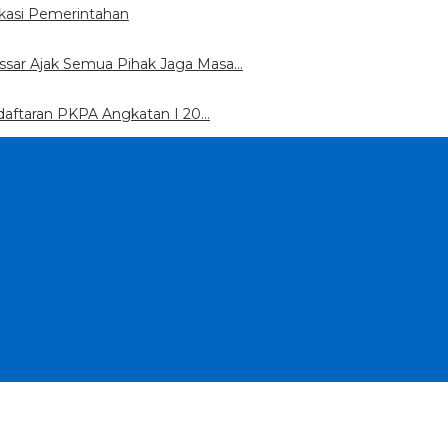
kasi Pemerintahan
sar Ajak Semua Pihak Jaga Masa…
daftaran PKPA Angkatan I 20…