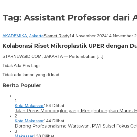
Tag:
Assistant Professor dari 
AKADEMIKA
,
Jakarta
Slamet Riady
14 November 2024
14 November 
Kolaborasi Riset Mikroplastik UPER dengan Du
STARNEWSID COM, JAKARTA — Pertumbuhan […]
Tidak Ada Pos Lagi.
Tidak ada laman yang di load.
Berita Populer
1
Kota Makassar
154 Dilihat
Jalan Poros Moncongloe yang Menghubungkan Maros-Mak
2
Kota Makassar
144 Dilihat
Dorong Profesionalisme Wartawan, PWI Sulsel Fokus C
3
Makassar
138 Dilihat