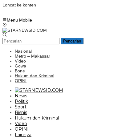
Loncat ke konten
Menu Mobile
Pencarian
Nasional
Metro – Makassar
Video
Gowa
Bone
Hukum dan Kriminal
OPINI
News
Politik
Sport
Bisnis
Hukum dan Kriminal
Video
OPINI
Lainnya