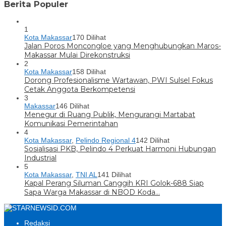
Berita Populer
1
Kota Makassar
170 Dilihat
Jalan Poros Moncongloe yang Menghubungkan Maros-
Makassar Mulai Direkonstruksi
2
Kota Makassar
158 Dilihat
Dorong Profesionalisme Wartawan, PWI Sulsel Fokus
Cetak Anggota Berkompetensi
3
Makassar
146 Dilihat
Menegur di Ruang Publik, Mengurangi Martabat
Komunikasi Pemerintahan
4
Kota Makassar
,
Pelindo Regional 4
142 Dilihat
Sosialisasi PKB, Pelindo 4 Perkuat Harmoni Hubungan
Industrial
5
Kota Makassar
,
TNI AL
141 Dilihat
Kapal Perang Siluman Canggih KRI Golok-688 Siap
Sapa Warga Makassar di NBOD Koda…
Redaksi