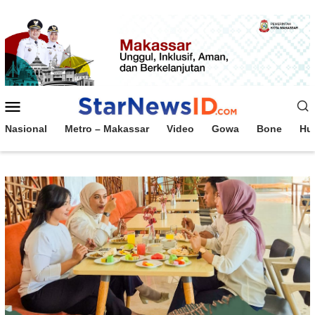
Loncat
ke
konten
Menu
Mobile
Nasional
Metro – Makassar
Video
Gowa
Bone
Hu