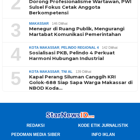
2
Dorong Profesionalisme Wartawan, PWI
Sulsel Fokus Cetak Anggota
Berkompetensi
3
MAKASSAR
146 Dilihat
Menegur di Ruang Publik, Mengurangi
Martabat Komunikasi Pemerintahan
4
KOTA MAKASSAR
,
PELINDO REGIONAL 4
142 Dilihat
Sosialisasi PKB, Pelindo 4 Perkuat
Harmoni Hubungan Industrial
5
KOTA MAKASSAR
,
TNI AL
139 Dilihat
Kapal Perang Siluman Canggih KRI
Golok-688 Siap Sapa Warga Makassar di
NBOD Koda…
REDAKSI
KODE ETIK JURNALISTIK
PEDOMAN MEDIA SIBER
INFO IKLAN