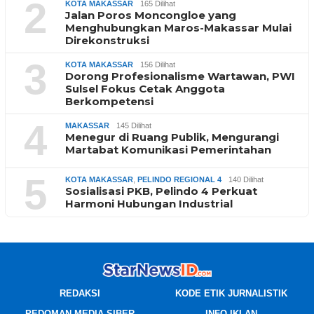
2
KOTA MAKASSAR
165 Dilihat
Jalan Poros Moncongloe yang
Menghubungkan Maros-Makassar Mulai
Direkonstruksi
3
KOTA MAKASSAR
156 Dilihat
Dorong Profesionalisme Wartawan, PWI
Sulsel Fokus Cetak Anggota
Berkompetensi
4
MAKASSAR
145 Dilihat
Menegur di Ruang Publik, Mengurangi
Martabat Komunikasi Pemerintahan
5
KOTA MAKASSAR
,
PELINDO REGIONAL 4
140 Dilihat
Sosialisasi PKB, Pelindo 4 Perkuat
Harmoni Hubungan Industrial
REDAKSI
KODE ETIK JURNALISTIK
PEDOMAN MEDIA SIBER
INFO IKLAN