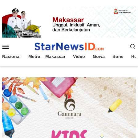
Loncat
ke
konten
Menu
Mobile
Nasional
Metro – Makassar
Video
Gowa
Bone
Hu