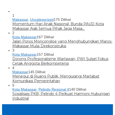
1
Makassar
,
Uncategorized
175 Dilihat
Momentum Hari Anak Nasional, Bunda PAUD Kota
Makassar Ajak Semua Pihak Jaga Masa…
2
Kota Makassar
167 Dilihat
Jalan Poros Moncongloe yang Menghubungkan Maros-
Makassar Mulai Direkonstruksi
3
Kota Makassar
157 Dilihat
Dorong Profesionalisme Wartawan, PWI Sulsel Fokus
Cetak Anggota Berkompetensi
4
Makassar
145 Dilihat
Menegur di Ruang Publik, Mengurangi Martabat
Komunikasi Pemerintahan
5
Kota Makassar
,
Pelindo Regional 4
140 Dilihat
Sosialisasi PKB, Pelindo 4 Perkuat Harmoni Hubungan
Industrial