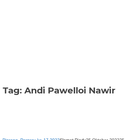
Tag:
Andi Pawelloi Nawir
Pinrang
,
Porprov ke-17 2022
Slamet Riady
25 Oktober 2022
25