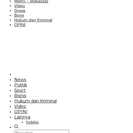
Metro – Makassar
Video
Gowa
Bone
Hukum dan Kriminal
OPINI
News
Politik
Sport
Bisnis
Hukum dan Kriminal
Video
OPINI
Lainnya
Indeks