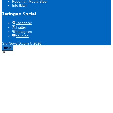
Pedoman Media Siber
Info Iklan
Jaringan Social
Facebook
Twitter
Instagram
Youtube
StarNewsID.com © 2026
tutup