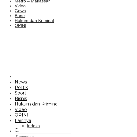
Metro – Makassar
Video
Gowa
Bone
Hukum dan Kriminal
OPINI
News
Politik
Sport
Bisnis
Hukum dan Kriminal
Video
OPINI
Lainnya
Indeks