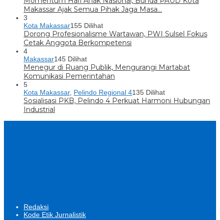
Momentum Hari Anak Nasional, Bunda PAUD Kota
Makassar Ajak Semua Pihak Jaga Masa…
3
Kota Makassar
155 Dilihat
Dorong Profesionalisme Wartawan, PWI Sulsel Fokus
Cetak Anggota Berkompetensi
4
Makassar
145 Dilihat
Menegur di Ruang Publik, Mengurangi Martabat
Komunikasi Pemerintahan
5
Kota Makassar
,
Pelindo Regional 4
135 Dilihat
Sosialisasi PKB, Pelindo 4 Perkuat Harmoni Hubungan
Industrial
Redaksi
Kode Etik Jurnalistik