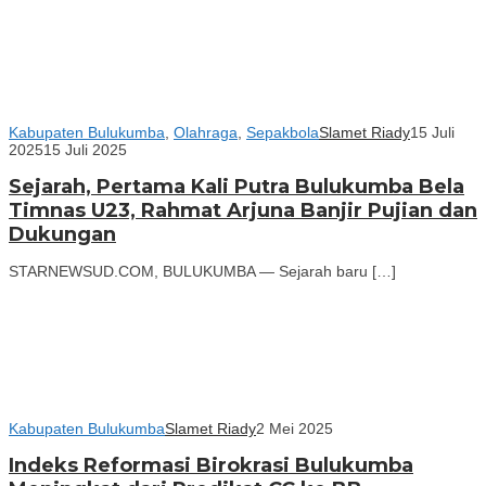
Kabupaten Bulukumba
,
Olahraga
,
Sepakbola
Slamet Riady
15 Juli
2025
15 Juli 2025
Sejarah, Pertama Kali Putra Bulukumba Bela
Timnas U23, Rahmat Arjuna Banjir Pujian dan
Dukungan
STARNEWSUD.COM, BULUKUMBA — Sejarah baru […]
Kabupaten Bulukumba
Slamet Riady
2 Mei 2025
Indeks Reformasi Birokrasi Bulukumba