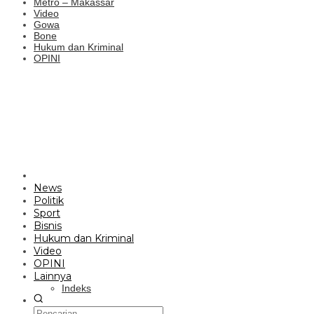
Metro – Makassar
Video
Gowa
Bone
Hukum dan Kriminal
OPINI
News
Politik
Sport
Bisnis
Hukum dan Kriminal
Video
OPINI
Lainnya
Indeks