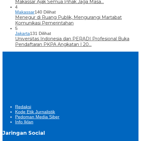
Makassar Ajak Semua Pihak Jaga Masa…
4
Makassar
140 Dilihat
Menegur di Ruang Publik, Mengurangi Martabat
Komunikasi Pemerintahan
5
Jakarta
131 Dilihat
Universitas Indonesia dan PERADI Profesional Buka
Pendaftaran PKPA Angkatan I 20…
Redaksi
Kode Etik Jurnalistik
Pedoman Media Siber
Info Iklan
Jaringan Social