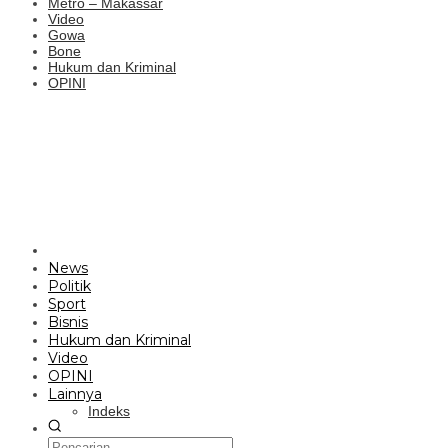
Metro – Makassar
Video
Gowa
Bone
Hukum dan Kriminal
OPINI
News
Politik
Sport
Bisnis
Hukum dan Kriminal
Video
OPINI
Lainnya
Indeks