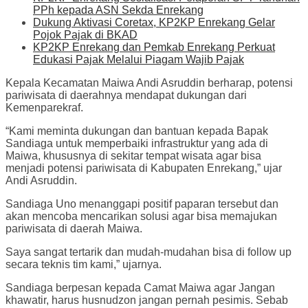
PPh kepada ASN Sekda Enrekang
Dukung Aktivasi Coretax, KP2KP Enrekang Gelar
Pojok Pajak di BKAD
KP2KP Enrekang dan Pemkab Enrekang Perkuat
Edukasi Pajak Melalui Piagam Wajib Pajak
Kepala Kecamatan Maiwa Andi Asruddin berharap, potensi
pariwisata di daerahnya mendapat dukungan dari
Kemenparekraf.
“Kami meminta dukungan dan bantuan kepada Bapak
Sandiaga untuk memperbaiki infrastruktur yang ada di
Maiwa, khususnya di sekitar tempat wisata agar bisa
menjadi potensi pariwisata di Kabupaten Enrekang,” ujar
Andi Asruddin.
Sandiaga Uno menanggapi positif paparan tersebut dan
akan mencoba mencarikan solusi agar bisa memajukan
pariwisata di daerah Maiwa.
Saya sangat tertarik dan mudah-mudahan bisa di follow up
secara teknis tim kami,” ujarnya.
Sandiaga berpesan kepada Camat Maiwa agar Jangan
khawatir, harus husnudzon jangan pernah pesimis. Sebab