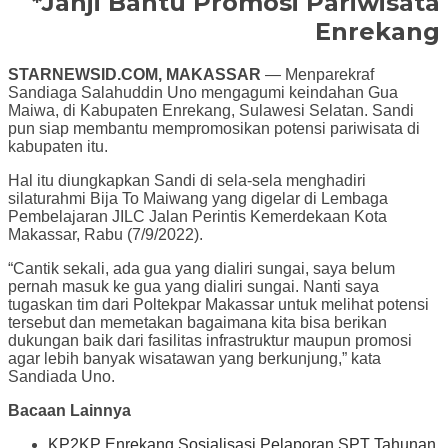
*Janji Bantu Promosi Pariwisata
Enrekang
STARNEWSID.COM, MAKASSAR
— Menparekraf
Sandiaga Salahuddin Uno mengagumi keindahan Gua
Maiwa, di Kabupaten Enrekang, Sulawesi Selatan. Sandi
pun siap membantu mempromosikan potensi pariwisata di
kabupaten itu.
Hal itu diungkapkan Sandi di sela-sela menghadiri
silaturahmi Bija To Maiwang yang digelar di Lembaga
Pembelajaran JILC Jalan Perintis Kemerdekaan Kota
Makassar, Rabu (7/9/2022).
“Cantik sekali, ada gua yang dialiri sungai, saya belum
pernah masuk ke gua yang dialiri sungai. Nanti saya
tugaskan tim dari Poltekpar Makassar untuk melihat potensi
tersebut dan memetakan bagaimana kita bisa berikan
dukungan baik dari fasilitas infrastruktur maupun promosi
agar lebih banyak wisatawan yang berkunjung,” kata
Sandiada Uno.
Bacaan Lainnya
KP2KP Enrekang Sosialisasi Pelaporan SPT Tahunan