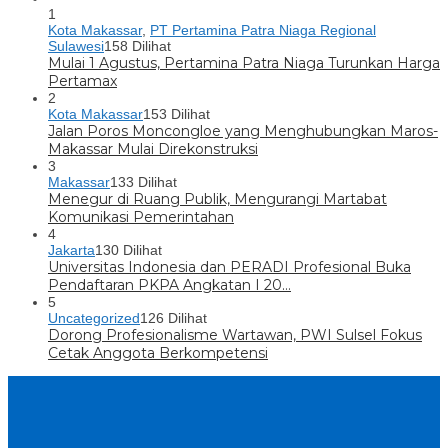
1
Kota Makassar
,
PT Pertamina Patra Niaga Regional
Sulawesi
158 Dilihat
Mulai 1 Agustus, Pertamina Patra Niaga Turunkan Harga
Pertamax
2
Kota Makassar
153 Dilihat
Jalan Poros Moncongloe yang Menghubungkan Maros-
Makassar Mulai Direkonstruksi
3
Makassar
133 Dilihat
Menegur di Ruang Publik, Mengurangi Martabat
Komunikasi Pemerintahan
4
Jakarta
130 Dilihat
Universitas Indonesia dan PERADI Profesional Buka
Pendaftaran PKPA Angkatan I 20…
5
Uncategorized
126 Dilihat
Dorong Profesionalisme Wartawan, PWI Sulsel Fokus
Cetak Anggota Berkompetensi