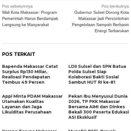
Navigasi
Pos sebelumnya
Pos berikutnya
Wali Kota Makassar: Program
Gubernur Sulsel Dorong Kota
pos
Pemerintah Harus Berdampak
Makassar jadi Percontohan
Langsung ke Masyarakat
Pengelolaan Sampah Berbasis
Energi Terbarukan
POS TERKAIT
Bapenda Makassar Catat
LDII Sulsel dan SPN Batua
Surplus Rp130 Miliar,
Polda Sulsel Siap
Realisasi Pendapatan
Kolaborasi Bakti Sosial
Tembus 49 Persen
Sambut HUT RI ke-81
Appi Minta PDAM Makassar
Pekan Ibu Menyusui Dunia
Utamakan Kualitas
2026, TP PKK Makassar
Layanan dan Jaga
Bersama AIMI dan Dinkes
Likuiditas Perusahaan
Bekali 300 Peserta Edukasi
ASI Eksklusif