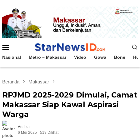
Loncat
ke
konten
Menu
Mobile
Nasional
Metro – Makassar
Video
Gowa
Bone
Hu
Beranda
Makassar
RPJMD 2025-2029 Dimulai, Camat
Makassar Siap Kawal Aspirasi
Warga
Andika
6 Mei 2025
519 Dilihat