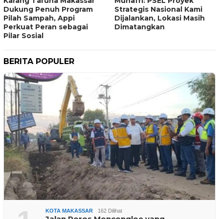
Karang Taruna Makassar
Munafri: PSEL Proyek
Dukung Penuh Program
Strategis Nasional Kami
Pilah Sampah, Appi
Dijalankan, Lokasi Masih
Perkuat Peran sebagai
Dimatangkan
Pilar Sosial
BERITA POPULER
KOTA MAKASSAR
162 Dilihat
Jalan Poros Moncongloe yang