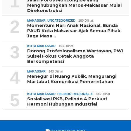
1
Menghubungkan Maros-Makassar Mulai
Direkonstruksi
2
MAKASSAR
,
UNCATEGORIZED
160 Dilihat
Momentum Hari Anak Nasional, Bunda
PAUD Kota Makassar Ajak Semua Pihak
Jaga Masa…
3
KOTA MAKASSAR
153 Dilihat
Dorong Profesionalisme Wartawan, PWI
Sulsel Fokus Cetak Anggota
Berkompetensi
4
MAKASSAR
143 Dilihat
Menegur di Ruang Publik, Mengurangi
Martabat Komunikasi Pemerintahan
5
KOTA MAKASSAR
,
PELINDO REGIONAL 4
133 Dilihat
Sosialisasi PKB, Pelindo 4 Perkuat
Harmoni Hubungan Industrial