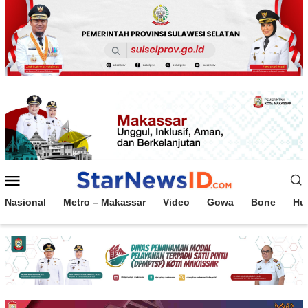
Loncat
ke
konten
Menu
Mobile
Nasional
Metro – Makassar
Video
Gowa
Bone
Hu