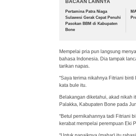
BACAAN LAINNYA
Pertamina Patra Niaga
MA
Sulawesi Gerak Cepat Penuhi
Pr
Pasokan BBM di Kabupaten
Bone
Mempelai pria pun langsung meny
bahasa Indonesia. Dia tampak lan
tarikan napas.
“Saya terima nikahnya Fitriani bint
kata bule itu.
Belakangan diketahui, akad nikah
Palakka, Kabupaten Bone pada Juma
“Betul pernikahannya tadi Fitriani bi
kerabat mempelai perempuan Eki Pe
“Untuk panaiknya (mahar) itu raha