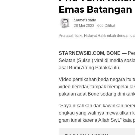
Emas Batangan
Slamet Riady
28 Mei 2022
605 Dilihat
Pria asal Turki, Hidayat Halik nikah dengan ga
STARNEWSID.COM, BONE —
Per
Selatan (Sulsel) viral di media so
asal Bumi Arung Palakka itu.
Video pernikahan beda negara itu t
video beredar, tampak mempelai lak
pakaian adat Bone sedang dinikahk
“Saya nikahkan dan kawinkan perem
engkau yang walinya mewakilkan 
gram tunai karena Allah Swt,” kata 