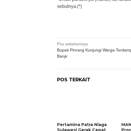
sebutnya.(*)
Navigasi
Pos sebelumnya
Bupati Pinrang Kunjungi Warga Terdam
pos
Banjir
POS TERKAIT
Pertamina Patra Niaga
MAN
Sulawesi Gerak Cepat
Pro