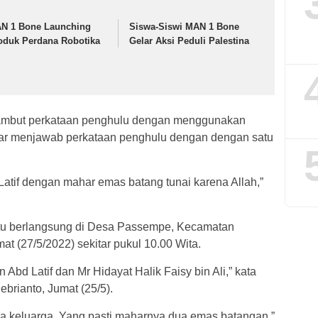
N 1 Bone Launching
Siswa-Siswi MAN 1 Bone
oduk Perdana Robotika
Gelar Aksi Peduli Palestina
ambut perkataan penghulu dengan menggunakan
car menjawab perkataan penghulu dengan dengan satu
i Latif dengan mahar emas batang tunai karena Allah,”
 itu berlangsung di Desa Passempe, Kecamatan
t (27/5/2022) sekitar pukul 10.00 Wita.
n Abd Latif dan Mr Hidayat Halik Faisy bin Ali,” kata
brianto, Jumat (25/5).
sia keluarga. Yang pasti maharnya dua emas batangan,”