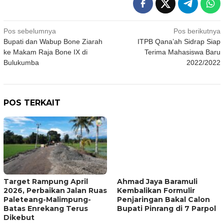
Navigasi
Pos sebelumnya
Pos berikutnya
Bupati dan Wabup Bone Ziarah
ITPB Qana’ah Sidrap Siap
pos
ke Makam Raja Bone IX di
Terima Mahasiswa Baru
Bulukumba
2022/2022
POS TERKAIT
Target Rampung April
Ahmad Jaya Baramuli
2026, Perbaikan Jalan Ruas
Kembalikan Formulir
Paleteang-Malimpung-
Penjaringan Bakal Calon
Batas Enrekang Terus
Bupati Pinrang di 7 Parpol
Dikebut