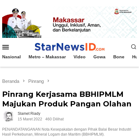
Loncat
ke
konten
Menu
Mobile
Nasional
Metro – Makassar
Video
Gowa
Bone
Hu
Beranda
Pinrang
Pinrang Kerjasama BBHIPMLM
Majukan Produk Pangan Olahan
Slamet Riady
15 Maret 2022
460 Dilihat
PENANDATANGANAN Nota Kesepakatan dengan Pihak Balai Besar Industri
Hasil Perkebunan, Mineral Logam dan Maritim (BBHIPMLM).