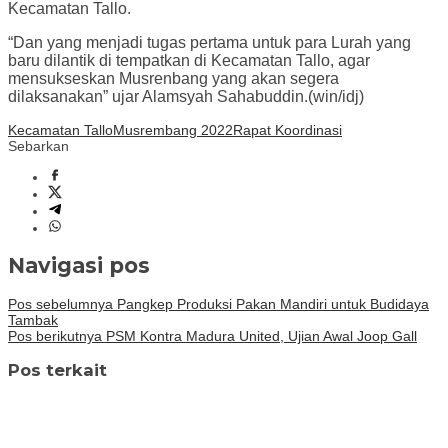
Kecamatan Tallo.
“Dan yang menjadi tugas pertama untuk para Lurah yang
baru dilantik di tempatkan di Kecamatan Tallo, agar
mensukseskan Musrenbang yang akan segera
dilaksanakan” ujar Alamsyah Sahabuddin.(win/idj)
Kecamatan Tallo
Musrembang 2022
Rapat Koordinasi
Sebarkan
Navigasi pos
Pos sebelumnya
Pangkep Produksi Pakan Mandiri untuk Budidaya
Tambak
Pos berikutnya
PSM Kontra Madura United, Ujian Awal Joop Gall
Pos terkait