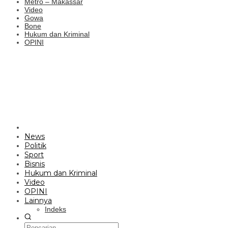
Metro – Makassar
Video
Gowa
Bone
Hukum dan Kriminal
OPINI
News
Politik
Sport
Bisnis
Hukum dan Kriminal
Video
OPINI
Lainnya
Indeks