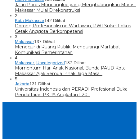
Jalan Poros Moncongloe yang Menghubungkan Maros-
Makassar Mulai Direkonstruksi
2
Kota Makassar
142 Dilihat
Dorong Profesionalisme Wartawan, PWI Sulsel Fokus
Cetak Anggota Berkompetensi
3
Makassar
137 Dilihat
Menegur di Ruang Publik, Mengurangi Martabat
Komunikasi Pemerintahan
4
Makassar
,
Uncategorized
137 Dilihat
Momentum Hari Anak Nasional, Bunda PAUD Kota
Makassar Ajak Semua Pihak Jaga Masa…
5
Jakarta
131 Dilihat
Universitas Indonesia dan PERADI Profesional Buka
Pendaftaran PKPA Angkatan I 20…