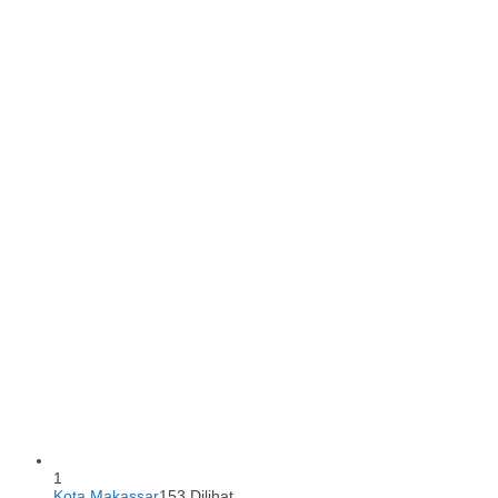
1
Kota Makassar
153 Dilihat