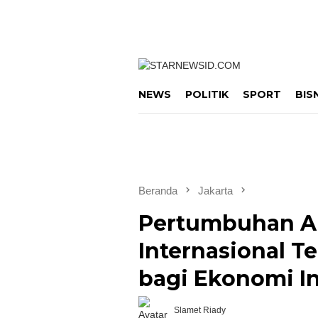
Loncat
ke
konten
NEWS
POLITIK
SPORT
BIS
Beranda
Jakarta
Pertumbuhan Ar
Internasional Te
bagi Ekonomi I
Slamet Riady