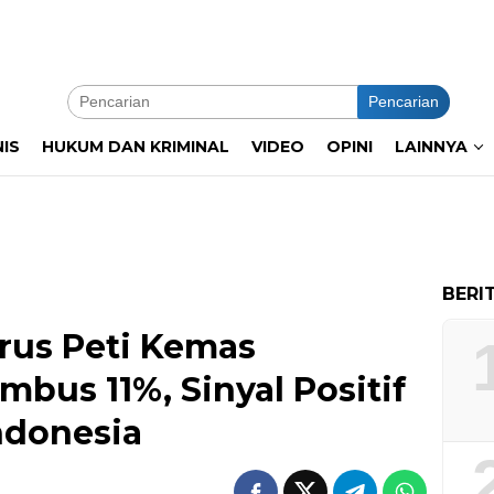
Pencarian
NIS
HUKUM DAN KRIMINAL
VIDEO
OPINI
LAINNYA
BERI
us Peti Kemas
mbus 11%, Sinyal Positif
ndonesia