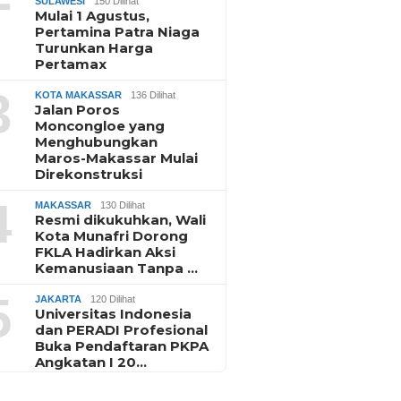
SULAWESI
150 Dilihat
Mulai 1 Agustus,
Pertamina Patra Niaga
Turunkan Harga
Pertamax
3
KOTA MAKASSAR
136 Dilihat
Jalan Poros
Moncongloe yang
Menghubungkan
Maros-Makassar Mulai
Direkonstruksi
4
MAKASSAR
130 Dilihat
Resmi dikukuhkan, Wali
Kota Munafri Dorong
FKLA Hadirkan Aksi
Kemanusiaan Tanpa …
5
JAKARTA
120 Dilihat
Universitas Indonesia
dan PERADI Profesional
Buka Pendaftaran PKPA
Angkatan I 20…