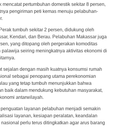
k mencatat pertumbuhan domestik sekitar 8 persen,
atnya pengiriman peti kemas menuju pelabuhan-
r.
Perak tumbuh sekitar 2 persen, didukung oleh
sar, Kendari, dan Berau. Pelabuhan Makassar juga
rsen, yang ditopang oleh pergerakan komoditas
n palawija seiring meningkatnya aktivitas ekonomi di
tarnya.
ut sejalan dengan masih kuatnya konsumsi rumah
asional sebagai penopang utama perekonomian
rpulau yang tetap tumbuh menunjukkan bahwa
jalan baik dalam mendukung kebutuhan masyarakat,
ekonomi antarwilayah.
, penguatan layanan pelabuhan menjadi semakin
italisasi layanan, kesiapan peralatan, keandalan
ok nasional perlu terus ditingkatkan agar arus barang