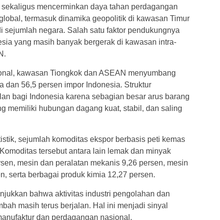
r sekaligus mencerminkan daya tahan perdagangan
 global, termasuk dinamika geopolitik di kawasan Timur
 sejumlah negara. Salah satu faktor pendukungnya
esia yang masih banyak bergerak di kawasan intra-
N.
sional, kawasan Tiongkok dan ASEAN menyumbang
a dan 56,5 persen impor Indonesia. Struktur
an bagi Indonesia karena sebagian besar arus barang
 memiliki hubungan dagang kuat, stabil, dan saling
stik, sejumlah komoditas ekspor berbasis peti kemas
 Komoditas tersebut antara lain lemak dan minyak
sen, mesin dan peralatan mekanis 9,26 persen, mesin
n, serta berbagai produk kimia 12,27 persen.
jukkan bahwa aktivitas industri pengolahan dan
bah masih terus berjalan. Hal ini menjadi sinyal
s manufaktur dan perdagangan nasional.