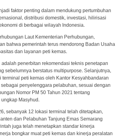
menjadi faktor penting dalam mendukung pertumbuhan
asional, distribusi domestik, investasi, hilirisasi
s ekonomi di berbagai wilayah Indonesia.
Perhubungan Laut Kementerian Perhubungan,
 bahwa pemerintah terus mendorong Badan Usaha
sitas dan layanan peti kemas.
n adalah penerbitan rekomendasi teknis penetapan
yang sebelumnya berstatus multipurpose. Selanjutnya,
ai terminal peti kemas oleh Kantor Kesyahbandaran
 sebagai penyelenggara pelabuhan, sesuai dengan
ubungan Nomor PM 50 Tahun 2021 tentang
” ungkap Masyhud.
, sebanyak 12 lokasi terminal telah ditetapkan,
 Banten dan Pelabuhan Tanjung Emas Semarang
intah juga telah menetapkan standar kinerja
nerja bongkar muat peti kemas dan kinerja peralatan