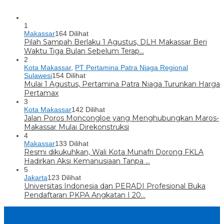
1
Makassar
164 Dilihat
Pilah Sampah Berlaku 1 Agustus, DLH Makassar Beri
Waktu Tiga Bulan Sebelum Terap…
2
Kota Makassar
,
PT Pertamina Patra Niaga Regional
Sulawesi
154 Dilihat
Mulai 1 Agustus, Pertamina Patra Niaga Turunkan Harga
Pertamax
3
Kota Makassar
142 Dilihat
Jalan Poros Moncongloe yang Menghubungkan Maros-
Makassar Mulai Direkonstruksi
4
Makassar
133 Dilihat
Resmi dikukuhkan, Wali Kota Munafri Dorong FKLA
Hadirkan Aksi Kemanusiaan Tanpa …
5
Jakarta
123 Dilihat
Universitas Indonesia dan PERADI Profesional Buka
Pendaftaran PKPA Angkatan I 20…