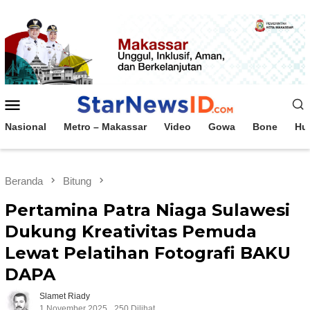
Loncat
ke
konten
Menu
Mobile
Nasional
Metro – Makassar
Video
Gowa
Bone
Hu
Beranda
Bitung
Pertamina Patra Niaga Sulawesi
Dukung Kreativitas Pemuda
Lewat Pelatihan Fotografi BAKU
DAPA
Slamet Riady
1 November 2025
250 Dilihat