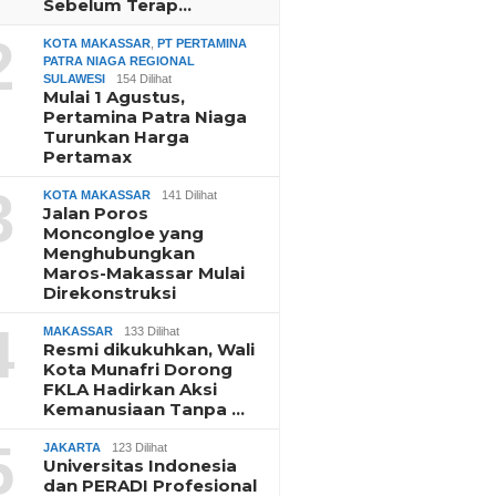
Sebelum Terap…
2
KOTA MAKASSAR
,
PT PERTAMINA
PATRA NIAGA REGIONAL
SULAWESI
154 Dilihat
Mulai 1 Agustus,
Pertamina Patra Niaga
Turunkan Harga
Pertamax
3
KOTA MAKASSAR
141 Dilihat
Jalan Poros
Moncongloe yang
Menghubungkan
Maros-Makassar Mulai
Direkonstruksi
4
MAKASSAR
133 Dilihat
Resmi dikukuhkan, Wali
Kota Munafri Dorong
FKLA Hadirkan Aksi
Kemanusiaan Tanpa …
5
JAKARTA
123 Dilihat
Universitas Indonesia
dan PERADI Profesional