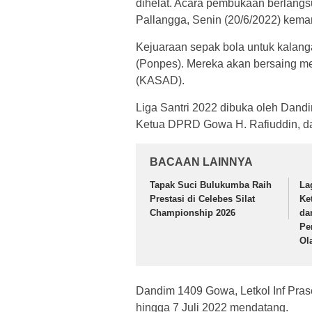
dihelat. Acara pembukaan berlang
Pallangga, Senin (20/6/2022) kemar
Kejuaraan sepak bola untuk kalangan
(Ponpes). Mereka akan bersaing m
(KASAD).
Liga Santri 2022 dibuka oleh Dandi
Ketua DPRD Gowa H. Rafiuddin, da
BACAAN LAINNYA
Tapak Suci Bulukumba Raih
La
Prestasi di Celebes Silat
Ke
Championship 2026
da
Pe
Ol
Dandim 1409 Gowa, Letkol Inf Pras
hingga 7 Juli 2022 mendatang.