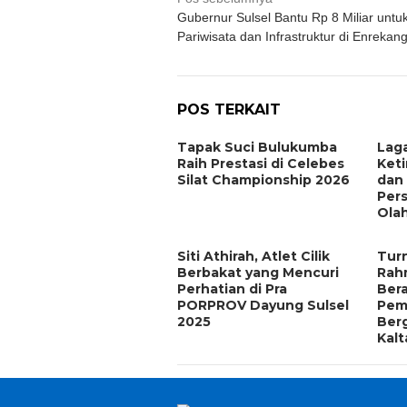
Navigasi
Gubernur Sulsel Bantu Rp 8 Miliar untu
pos
Pariwisata dan Infrastruktur di Enrekan
POS TERKAIT
Tapak Suci Bulukumba
Lag
Raih Prestasi di Celebes
Keti
Silat Championship 2026
dan
Per
Olah
Siti Athirah, Atlet Cilik
Tur
Berbakat yang Mencuri
Rah
Perhatian di Pra
Bera
PORPROV Dayung Sulsel
Pem
2025
Ber
Kalt