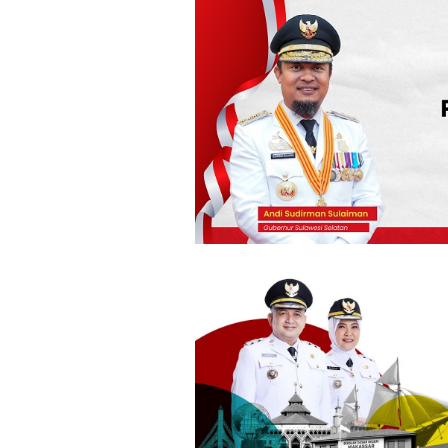
Loncat
ke
konten