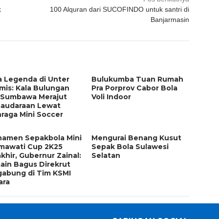
k
100 Alquran dari SUCOFINDO untuk santri di
g
Banjarmasin
a Legenda di Unter
Bulukumba Tuan Rumah
mis: Kala Bulungan
Pra Porprov Cabor Bola
 Sumbawa Merajut
Voli Indoor
saudaraan Lewat
raga Mini Soccer
namen Sepakbola Mini
Mengurai Benang Kusut
mawati Cup 2K25
Sepak Bola Sulawesi
khir, Gubernur Zainal:
Selatan
ain Bagus Direkrut
gabung di Tim KSMI
ara