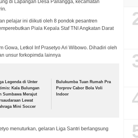
sung di Lapangan Desa Pallangga, kecamatan
in.
 pelajar ini diikuti oleh 8 pondok pesantren
emperebutkan Piala Kepala Staf TNI Angkatan Darat
m Gowa, Letkol Inf Prasetyo Ari Wibowo. Dihadiri oleh
n unsur forkopimda lainnya
ga Legenda di Unter
Bulukumba Tuan Rumah Pra
timis: Kala Bulungan
Porprov Cabor Bola Voli
n Sumbawa Merajut
Indoor
rsaudaraan Lewat
ahraga Mini Soccer
etyo menuturkan, gelaran Liga Santri berlangsung