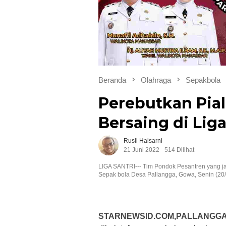
Beranda
Olahraga
Sepakbola
Perebutkan Pia
Bersaing di Liga
Rusli Haisarni
21 Juni 2022
514 Dilihat
LIGA SANTRI--- Tim Pondok Pesantren yang ja
Sepak bola Desa Pallangga, Gowa, Senin (20/
STARNEWSID.COM,PALLANGG