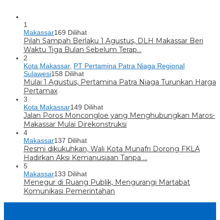
1
Makassar
169 Dilihat
Pilah Sampah Berlaku 1 Agustus, DLH Makassar Beri
Waktu Tiga Bulan Sebelum Terap…
2
Kota Makassar
,
PT Pertamina Patra Niaga Regional
Sulawesi
158 Dilihat
Mulai 1 Agustus, Pertamina Patra Niaga Turunkan Harga
Pertamax
3
Kota Makassar
149 Dilihat
Jalan Poros Moncongloe yang Menghubungkan Maros-
Makassar Mulai Direkonstruksi
4
Makassar
137 Dilihat
Resmi dikukuhkan, Wali Kota Munafri Dorong FKLA
Hadirkan Aksi Kemanusiaan Tanpa …
5
Makassar
133 Dilihat
Menegur di Ruang Publik, Mengurangi Martabat
Komunikasi Pemerintahan