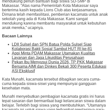
mendukung penuh bantuan bagi siswa SD-SMP di
Makassar. “Atas nama Pemerintah Kota Makassar saya
berterima kasih kepada Lions Club atas kerjasamanya.
Dimana telah memfasilitasi, pemberian kacamata untuk anak
sekolah yang ada di Kota Makassar. Kami sangat
mendukung karena membantu masyarakat untuk kebutuhan
anak mereka,” ucapnya.
Bacaan Lainnya
LDII Sulsel dan SPN Batua Polda Sulsel Siap
Kolaborasi Bakti Sosial Sambut HUT RI ke-81
Appi Minta PDAM Makassar Utamakan Kualitas
Layanan dan Jaga Likuiditas Perusahaan
Pekan Ibu Menyusui Dunia 2026, TP PKK Makassar
Bersama AIMI dan Dinkes Bekali 300 Peserta Edukasi
ASI Eksklusif
Kata Munafri, kacamata tersebut dibagikan secara cuma-
cuma kepada siswa-siswi yang mempunyai gangguan
kesehatan mata.
Munafri menyebutkan pembagian kacamata gratis ini harus
tepat sasaran dan bermanfaat bagi kelancaran siswa dalam
belajar. Terlebih bagi siswa yang membutuhkan. “Utamanya
kacamata ini untuk siswa yang terhambat prestasinya gara-