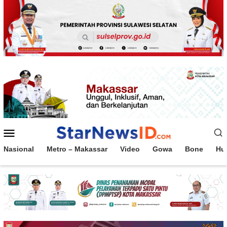
Loncat
ke
konten
Menu
Mobile
Nasional
Metro – Makassar
Video
Gowa
Bone
Hu