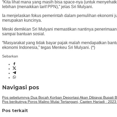
“Kita lihat mana yang masih bisa space-nya (untuk menyehatk
lebihan (menaikkan tarif PPN),” jelas Sri Mulyani.
Ia menjelaskan fokus pemerintah dalam pemulihan ekonomi jug
merupakan kuncinya.
Meski demikian Sri Mulyani memastikan nantinya penerimaan n
sampai bantuan sosial.
“Masyarakat yang tidak bayar pajak malah mendapatkan bantua
ekonomi Indonesia,” tegas Menkeu Sri Mulyani. (*)
Sebarkan
Navigasi pos
Pos sebelumnya
Dua Bocah Korban Deportasi Akan Dibiayai Bupati 
Pos berikutnya
Poros Malino Mulai Tertangani, Capten Hariadi : 20
Pos terkait