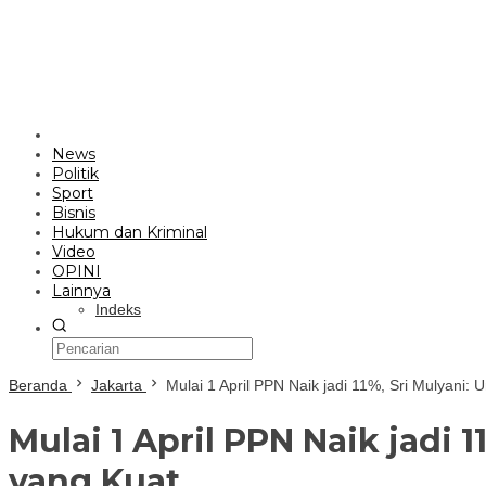
News
Politik
Sport
Bisnis
Hukum dan Kriminal
Video
OPINI
Lainnya
Indeks
Beranda
Jakarta
Mulai 1 April PPN Naik jadi 11%, Sri Mulyani:
Mulai 1 April PPN Naik jadi 
yang Kuat