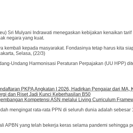
) Sri Mulyani Indrawati menegaskan kebijakan kenaikan tarif
jak negara yang kuat.
a kembali kepada masyarakat. Fondasinya tetap harus kita siap
karta, Selasa, (22/3)
ang-Undang Harmonisasi Peraturan Perpajakan (UU HPP) ditet
endaftaran PKPA Angkatan I 2026, Hadirkan Pengajar dari MA,
ergi dan Riset Jadi Kunci Keberhasilan B50
bangan Kompetensi ASN melalui Living Curriculum Frame
ndah mengingat rata-rata PPN di seluruh dunia adalah sebesa
APBN yang telah bekerja keras selama pandemi sehingga pond