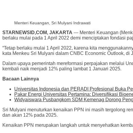
Menteri Keuangan, Sri Mulyani Indrawati
STARNEWSID,COM, JAKARTA
— Menteri Keuangan (Menkeu
berlaku mulai pada 1 April 2022 demi menciptakan fondasi pa
“Tetap berlaku mulai 1 April 2022, karena kita menggunakanny
kata Menkeu Sri Mulyani dalam CNBC Economic Outlook, di Ja
Dalam upaya pemerintah mereformasi perpajakan melalui Und
kembali naik menjadi 12% paling lambat 1 Januari 2025.
Bacaan Lainnya
Universitas Indonesia dan PERADI Profesional Buka P
Pakar Energi Universitas Pertamina: Diversifikasi Bioen
Widyaiswara Pusbangkom SDM Kemenag Dorong Pengem
Sri Mulyani menuturkan kenaikan PPN ini masih tergolong re
dan akan 12% pada 2025.
Kenaikan PPN merupakan langkah untuk menyehatkan kembali 