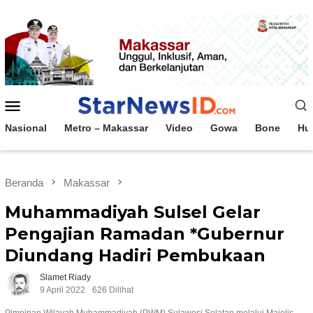
Loncat
ke
konten
Menu
Mobile
Nasional
Metro – Makassar
Video
Gowa
Bone
Hu
Beranda
Makassar
Muhammadiyah Sulsel Gelar
Pengajian Ramadan *Gubernur
Diundang Hadiri Pembukaan
Slamet Riady
9 April 2022
626 Dilihat
Pimpinan Wilayah Muhammadiyah (PWM) Sulawesi Selatan melalui Majelis