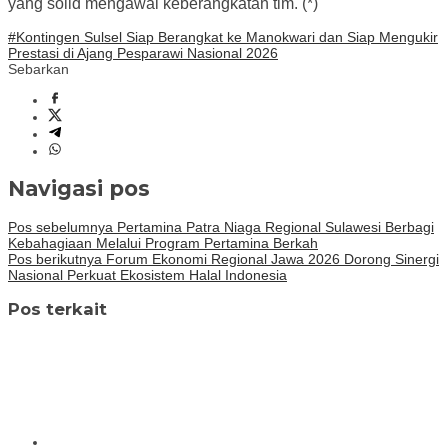
yang solid mengawal keberangkatan tim. (*)
#Kontingen Sulsel Siap Berangkat ke Manokwari dan Siap Mengukir
Prestasi di Ajang Pesparawi Nasional 2026
Sebarkan
Navigasi pos
Pos sebelumnya
Pertamina Patra Niaga Regional Sulawesi Berbagi
Kebahagiaan Melalui Program Pertamina Berkah
Pos berikutnya
Forum Ekonomi Regional Jawa 2026 Dorong Sinergi
Nasional Perkuat Ekosistem Halal Indonesia
Pos terkait