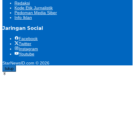
Redaksi
Kode Etik Jurnalistik
Pedoman Media Siber
Info Iklan
Jaringan Social
Facebook
Twitter
Instagram
Youtube
StarNewsID.com © 2026
tutup