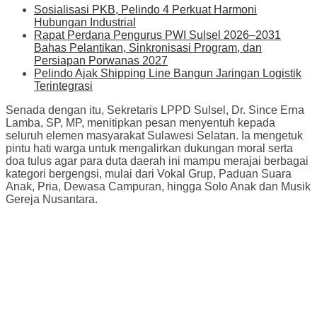
Sosialisasi PKB, Pelindo 4 Perkuat Harmoni
Hubungan Industrial
Rapat Perdana Pengurus PWI Sulsel 2026–2031
Bahas Pelantikan, Sinkronisasi Program, dan
Persiapan Porwanas 2027
Pelindo Ajak Shipping Line Bangun Jaringan Logistik
Terintegrasi
Senada dengan itu, Sekretaris LPPD Sulsel, Dr. Since Erna
Lamba, SP, MP, menitipkan pesan menyentuh kepada
seluruh elemen masyarakat Sulawesi Selatan. Ia mengetuk
pintu hati warga untuk mengalirkan dukungan moral serta
doa tulus agar para duta daerah ini mampu merajai berbagai
kategori bergengsi, mulai dari Vokal Grup, Paduan Suara
Anak, Pria, Dewasa Campuran, hingga Solo Anak dan Musik
Gereja Nusantara.