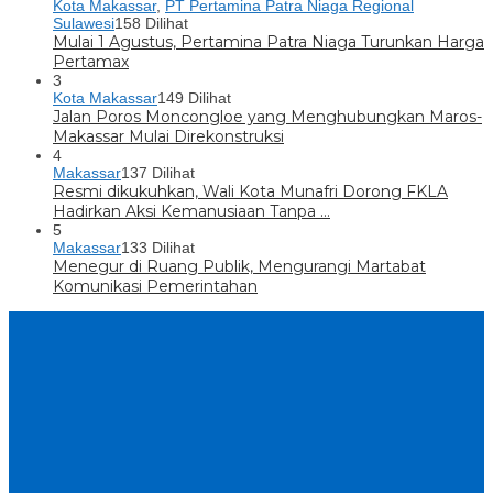
Kota Makassar
,
PT Pertamina Patra Niaga Regional
Sulawesi
158 Dilihat
Mulai 1 Agustus, Pertamina Patra Niaga Turunkan Harga
Pertamax
3
Kota Makassar
149 Dilihat
Jalan Poros Moncongloe yang Menghubungkan Maros-
Makassar Mulai Direkonstruksi
4
Makassar
137 Dilihat
Resmi dikukuhkan, Wali Kota Munafri Dorong FKLA
Hadirkan Aksi Kemanusiaan Tanpa …
5
Makassar
133 Dilihat
Menegur di Ruang Publik, Mengurangi Martabat
Komunikasi Pemerintahan