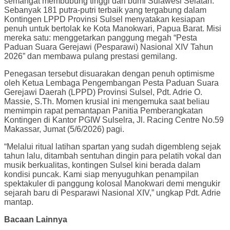
semangat membubung tinggi dari bumi Sulawesi Selatan.
Sebanyak 181 putra-putri terbaik yang tergabung dalam
Kontingen LPPD Provinsi Sulsel menyatakan kesiapan
penuh untuk bertolak ke Kota Manokwari, Papua Barat. Misi
mereka satu: menggetarkan panggung megah “Pesta
Paduan Suara Gerejawi (Pesparawi) Nasional XIV Tahun
2026” dan membawa pulang prestasi gemilang.
Penegasan tersebut disuarakan dengan penuh optimisme
oleh Ketua Lembaga Pengembangan Pesta Paduan Suara
Gerejawi Daerah (LPPD) Provinsi Sulsel, Pdt. Adrie O.
Massie, S.Th. Momen krusial ini mengemuka saat beliau
memimpin rapat pemantapan Panitia Pemberangkatan
Kontingen di Kantor PGIW Sulselra, Jl. Racing Centre No.59
Makassar, Jumat (5/6/2026) pagi.
“Melalui ritual latihan spartan yang sudah digembleng sejak
tahun lalu, ditambah sentuhan dingin para pelatih vokal dan
musik berkualitas, kontingen Sulsel kini berada dalam
kondisi puncak. Kami siap menyuguhkan penampilan
spektakuler di panggung kolosal Manokwari demi mengukir
sejarah baru di Pesparawi Nasional XIV,” ungkap Pdt. Adrie
mantap.
Bacaan Lainnya