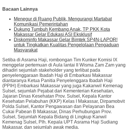
Bacaan Lainnya
Menegur di Ruang Publik, Mengurangi Martabat
Komunikasi Pemerintahan
Dukung Tumbuh Kembang Anak, TP PKK Kota
Makassar Gelar Edukasi ASI Eksklusif
Diskominfo Makassar Gelar Bimtek SP4N-LAPOR!
untuk Tingkatkan Kualitas Pengelolaan Pengaduan
Masyarakat
Setiba di Asrama Haji, rombongan Tim Kunker Komisi IX
menggelar pertemuan di Aula lantai II Wisma Zam Zam yang
dihadiri sejumlah stakeholder yang terlibat pada
penyelenggaraan Ibadah Haji di Embarkasi Makassar
diantaranya Ketua Panitia Penyelenggara Ibadah Haji
(PPIH) Embarkasi Makassar yang juga Kakanwil Kemenag
Sulsel, sejumlah Pejabat dari Kementerian Kesehatan,
Jajaran Dinas Kesehatan Prov. Sulsel, Kepala Kantor
Kesehatan Pelabuhan (KKP) Kelas I Makassar, Dirpamobvit
Polda Sulsel, Kantor Pengawasan dan Pelayanan Bea
Cukai Pabean B Makassar, Dinas Perhubungan Prov.
Sulsel, Sejumlah Kepala Bidang di Lingkup Kanwil
Kemenag Sulsel, Plh. Kepala UPT Asrama Haji Sudiang
Makassar, dan sejumlah awak media.