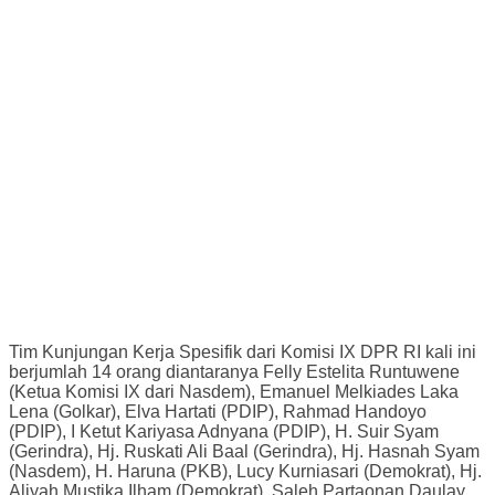
Tim Kunjungan Kerja Spesifik dari Komisi IX DPR RI kali ini
berjumlah 14 orang diantaranya Felly Estelita Runtuwene
(Ketua Komisi IX dari Nasdem), Emanuel Melkiades Laka
Lena (Golkar), Elva Hartati (PDIP), Rahmad Handoyo
(PDIP), I Ketut Kariyasa Adnyana (PDIP), H. Suir Syam
(Gerindra), Hj. Ruskati Ali Baal (Gerindra), Hj. Hasnah Syam
(Nasdem), H. Haruna (PKB), Lucy Kurniasari (Demokrat), Hj.
Aliyah Mustika Ilham (Demokrat), Saleh Partaonan Daulay