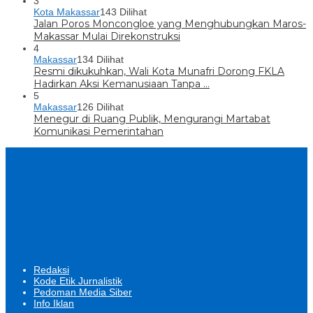
3
Kota Makassar
143 Dilihat
Jalan Poros Moncongloe yang Menghubungkan Maros-
Makassar Mulai Direkonstruksi
4
Makassar
134 Dilihat
Resmi dikukuhkan, Wali Kota Munafri Dorong FKLA
Hadirkan Aksi Kemanusiaan Tanpa …
5
Makassar
126 Dilihat
Menegur di Ruang Publik, Mengurangi Martabat
Komunikasi Pemerintahan
Redaksi
Kode Etik Jurnalistik
Pedoman Media Siber
Info Iklan