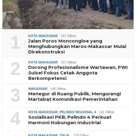
1
KOTA MAKASSAR
167 Dilihat
Jalan Poros Moncongloe yang
Menghubungkan Maros-Makassar Mulai
Direkonstruksi
2
KOTA MAKASSAR
157 Dilihat
Dorong Profesionalisme Wartawan, PWI
Sulsel Fokus Cetak Anggota
Berkompetensi
3
MAKASSAR
146 Dilihat
Menegur di Ruang Publik, Mengurangi
Martabat Komunikasi Pemerintahan
4
KOTA MAKASSAR
,
PELINDO REGIONAL 4
141 Dilihat
Sosialisasi PKB, Pelindo 4 Perkuat
Harmoni Hubungan Industrial
KOTA MAKASSAR
,
TNI AL
135 Dilihat