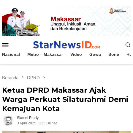
Loncat
ke
konten
Menu
Mobile
Nasional
Metro – Makassar
Video
Gowa
Bone
Hu
Beranda
DPRD
Ketua DPRD Makassar Ajak
Warga Perkuat Silaturahmi Demi
Kemajuan Kota
Slamet Riady
3 April 2025
235 Dilihat