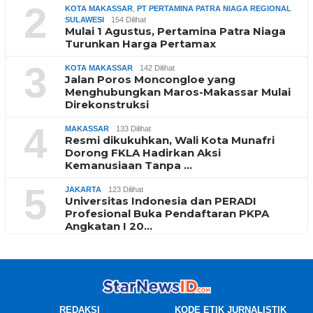
2
KOTA MAKASSAR
,
PT PERTAMINA PATRA NIAGA REGIONAL
SULAWESI
154 Dilihat
Mulai 1 Agustus, Pertamina Patra Niaga
Turunkan Harga Pertamax
3
KOTA MAKASSAR
142 Dilihat
Jalan Poros Moncongloe yang
Menghubungkan Maros-Makassar Mulai
Direkonstruksi
4
MAKASSAR
133 Dilihat
Resmi dikukuhkan, Wali Kota Munafri
Dorong FKLA Hadirkan Aksi
Kemanusiaan Tanpa …
5
JAKARTA
123 Dilihat
Universitas Indonesia dan PERADI
Profesional Buka Pendaftaran PKPA
Angkatan I 20…
REDAKSI
KODE ETIK JURNALISTIK