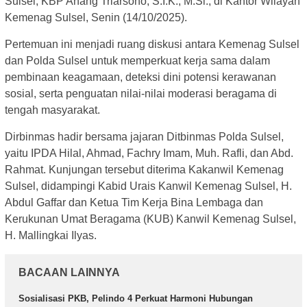
Sulsel, KBP Anang Triarsono, S.I.K., M.Si., di Kantor Wilayah
Kemenag Sulsel, Senin (14/10/2025).
Pertemuan ini menjadi ruang diskusi antara Kemenag Sulsel
dan Polda Sulsel untuk memperkuat kerja sama dalam
pembinaan keagamaan, deteksi dini potensi kerawanan
sosial, serta penguatan nilai-nilai moderasi beragama di
tengah masyarakat.
Dirbinmas hadir bersama jajaran Ditbinmas Polda Sulsel,
yaitu IPDA Hilal, Ahmad, Fachry Imam, Muh. Rafli, dan Abd.
Rahmat. Kunjungan tersebut diterima Kakanwil Kemenag
Sulsel, didampingi Kabid Urais Kanwil Kemenag Sulsel, H.
Abdul Gaffar dan Ketua Tim Kerja Bina Lembaga dan
Kerukunan Umat Beragama (KUB) Kanwil Kemenag Sulsel,
H. Mallingkai Ilyas.
BACAAN LAINNYA
Sosialisasi PKB, Pelindo 4 Perkuat Harmoni Hubungan