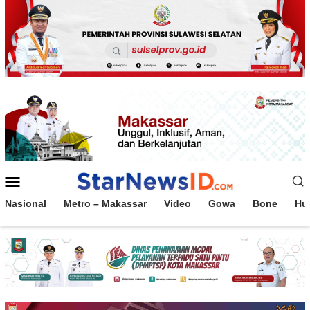
Loncat
ke
konten
Menu
Mobile
Nasional
Metro – Makassar
Video
Gowa
Bone
Hu