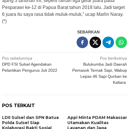
ajang 3 tahunan ini, seperti raihan tiga gelar juara pada
Pesparawi ke-12 di Papua Barat tahun 2018 lalu. Jadi target
6 juara itu saya rasa tidak muluk-muluk,” ucap Marlin Naray.
(*)
SEBARKAN
Navigasi
Pos sebelumnya
Pos berikutnya
DPD FSI Sulsel Agendakan
Bulukumba Jadi Daerah
pos
Pelantikan Pengurus Juli 2022
Pemasok Ternak Sapi, Wabup
Lepas 46 Sapi Qurban ke
Kaltara
POS TERKAIT
LDII Sulsel dan SPN Batua
Appi Minta PDAM Makassar
Polda Sulsel Siap
Utamakan Kualitas
Kolaborasi Bakti Sosial
Layanan dan Jaga