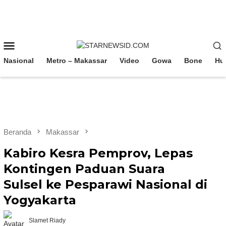
Loncat
ke
konten
Menu
Mobile
Nasional
Metro – Makassar
Video
Gowa
Bone
Hu
Beranda
Makassar
Kabiro Kesra Pemprov, Lepas
Kontingen Paduan Suara
Sulsel ke Pesparawi Nasional di
Yogyakarta
Slamet Riady