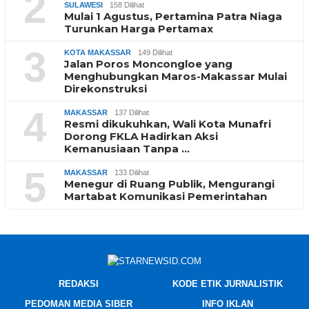
2
SULAWESI
158 Dilihat
Mulai 1 Agustus, Pertamina Patra Niaga
Turunkan Harga Pertamax
3
KOTA MAKASSAR
149 Dilihat
Jalan Poros Moncongloe yang
Menghubungkan Maros-Makassar Mulai
Direkonstruksi
4
MAKASSAR
137 Dilihat
Resmi dikukuhkan, Wali Kota Munafri
Dorong FKLA Hadirkan Aksi
Kemanusiaan Tanpa …
5
MAKASSAR
133 Dilihat
Menegur di Ruang Publik, Mengurangi
Martabat Komunikasi Pemerintahan
REDAKSI
KODE ETIK JURNALISTIK
PEDOMAN MEDIA SIBER
INFO IKLAN