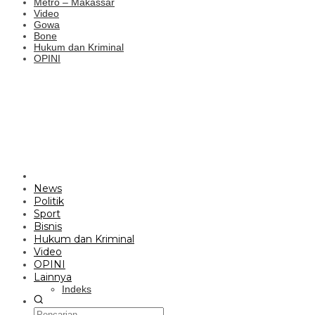
Metro – Makassar
Video
Gowa
Bone
Hukum dan Kriminal
OPINI
News
Politik
Sport
Bisnis
Hukum dan Kriminal
Video
OPINI
Lainnya
Indeks