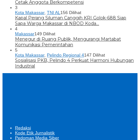
Cetak Anggota Berkompetensi
3
Kota Makassar
,
TNI AL
156 Dilihat
Kapal Perang Siluman Canggih KRI Golok-688 Siap
Sapa Warga Makassar di NBOD Koda…
4
Makassar
149 Dilihat
Menegur di Ruang Publik, Mengurangi Martabat
Komunikasi Pemerintahan
5
Kota Makassar
,
Pelindo Regional 4
147 Dilihat
Sosialisasi PKB, Pelindo 4 Perkuat Harmoni Hubungan
Industrial
Redaksi
Kode Etik Jurnalistik
Pedoman Media Siber