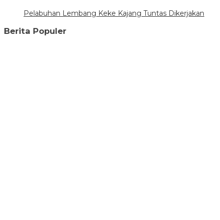
Pelabuhan Lembang Keke Kajang Tuntas Dikerjakan
Berita Populer