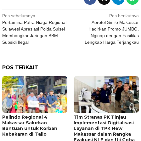
Navigasi
Pos sebelumnya
Pos berikutnya
Pertamina Patra Niaga Regional
Aerotel Smile Makassar
pos
Sulawesi Apresiasi Polda Sulsel
Hadirkan Promo JUMBO,
Membongkar Jaringan BBM
Nginap dengan Fasilitas
Subsidi Ilegal
Lengkap Harga Terjangkau
POS TERKAIT
Pelindo Regional 4
Tim Stranas PK Tinjau
Makassar Salurkan
Implementasi Digitalisasi
Bantuan untuk Korban
Layanan di TPK New
Kebakaran di Tallo
Makassar dalam Rangka
Evaluasi NLE dan Uji Coba