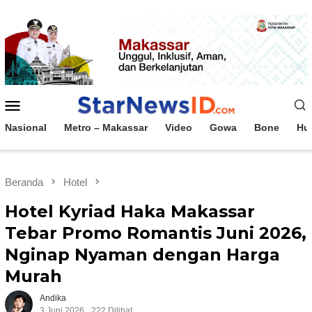
Loncat
ke
konten
Menu
Mobile
Nasional
Metro – Makassar
Video
Gowa
Bone
Hu
Beranda
Hotel
Hotel Kyriad Haka Makassar
Tebar Promo Romantis Juni 2026,
Nginap Nyaman dengan Harga
Murah
Andika
3 Juni 2026
222 Dilihat