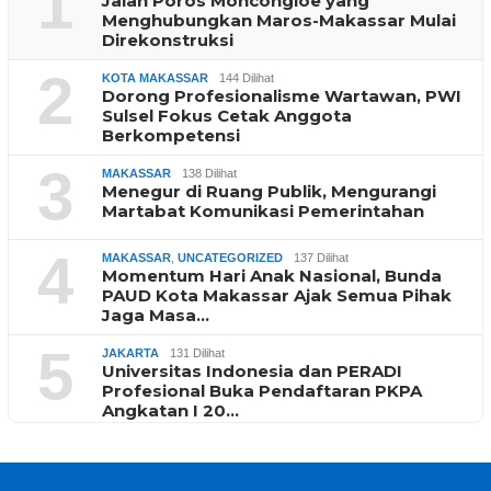
1
Jalan Poros Moncongloe yang
Menghubungkan Maros-Makassar Mulai
Direkonstruksi
2
KOTA MAKASSAR
144 Dilihat
Dorong Profesionalisme Wartawan, PWI
Sulsel Fokus Cetak Anggota
Berkompetensi
3
MAKASSAR
138 Dilihat
Menegur di Ruang Publik, Mengurangi
Martabat Komunikasi Pemerintahan
4
MAKASSAR
,
UNCATEGORIZED
137 Dilihat
Momentum Hari Anak Nasional, Bunda
PAUD Kota Makassar Ajak Semua Pihak
Jaga Masa…
5
JAKARTA
131 Dilihat
Universitas Indonesia dan PERADI
Profesional Buka Pendaftaran PKPA
Angkatan I 20…