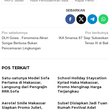
#KPU Sulsel
Hasil Pemutakhiran data
Rapat Pleno
SEBARKAN
Navigasi
Pos sebelumnya
Pos berikutnya
DLH Gowa : Fenomena Aliran
IKA Smansa 87 Siap Sukseskan
pos
Sungai Berbusa Bukan
Tenas III di Bali
Pencemaran Lingkungan
POS TERKAIT
Satu-satunya Model Sofa
School Holiday Staycation
Pertama di Makassar,
Kyriad Haka Makassar,
Langsung dari Pengrajin
Promo Menginap Harga
RRR.Sofa
Terjangkau
Aerotel Smile Makassar
Sulsel Disiapkan Jadi Tuan
Siapkan Promo Juliet,
Rumah Festival Adat