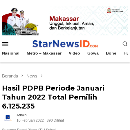
Loncat
ke
konten
Menu
Mobile
Nasional
Metro – Makassar
Video
Gowa
Bone
Hu
Beranda
News
Hasil PDPB Periode Januari
Tahun 2022 Total Pemilih
6.125.235
Admin
10 Februari 2022
390 Dilihat
Suasana Rapat Pleno KPU Sulsel