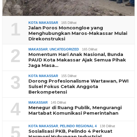
1
KOTA MAKASSAR
165 Dilihat
Jalan Poros Moncongloe yang
Menghubungkan Maros-Makassar Mulai
Direkonstruksi
2
MAKASSAR
,
UNCATEGORIZED
165 Dilihat
Momentum Hari Anak Nasional, Bunda
PAUD Kota Makassar Ajak Semua Pihak
Jaga Masa…
3
KOTA MAKASSAR
155 Dilihat
Dorong Profesionalisme Wartawan, PWI
Sulsel Fokus Cetak Anggota
Berkompetensi
4
MAKASSAR
145 Dilihat
Menegur di Ruang Publik, Mengurangi
Martabat Komunikasi Pemerintahan
5
KOTA MAKASSAR
,
PELINDO REGIONAL 4
138 Dilihat
Sosialisasi PKB, Pelindo 4 Perkuat
Harmoni Hubungan Industrial