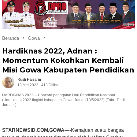
Beranda
Gowa
Hardiknas 2022, Adnan :
Momentum Kokohkan Kembali
Misi Gowa Kabupaten Pendidikan
Rusli Haisarni
13 Mei 2022
413 Dilihat
HARDIKNAS 2022--- Upacara peringatan Hari Pendidikan Nasional
(Hardiknas) 2022 tingkat kabupaten Gowa, Jumat (13/5/2022).(Foto : Dedi
Jurnalis)
STARNEWSID.COM,GOWA
—-Kemajuan suatu bangsa