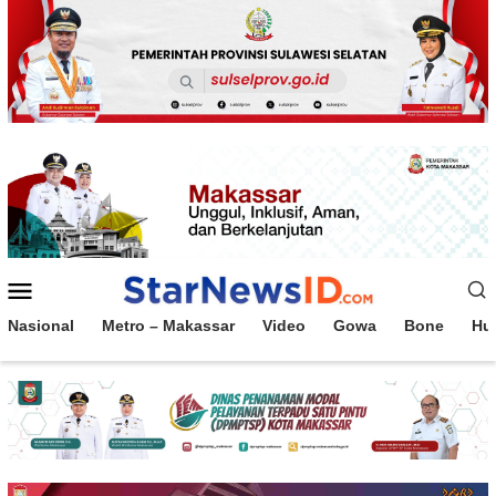
Loncat
ke
konten
Menu
Mobile
Nasional
Metro – Makassar
Video
Gowa
Bone
Hu