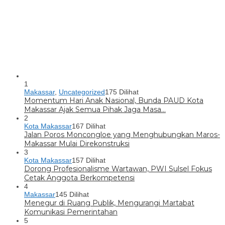
1
Makassar
,
Uncategorized
175 Dilihat
Momentum Hari Anak Nasional, Bunda PAUD Kota
Makassar Ajak Semua Pihak Jaga Masa…
2
Kota Makassar
167 Dilihat
Jalan Poros Moncongloe yang Menghubungkan Maros-
Makassar Mulai Direkonstruksi
3
Kota Makassar
157 Dilihat
Dorong Profesionalisme Wartawan, PWI Sulsel Fokus
Cetak Anggota Berkompetensi
4
Makassar
145 Dilihat
Menegur di Ruang Publik, Mengurangi Martabat
Komunikasi Pemerintahan
5