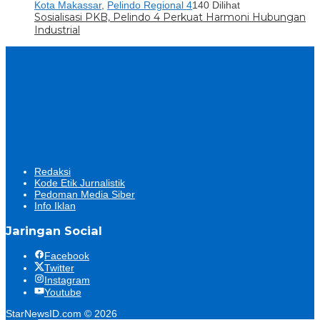
Kota Makassar
,
Pelindo Regional 4
140 Dilihat
Sosialisasi PKB, Pelindo 4 Perkuat Harmoni Hubungan
Industrial
Redaksi
Kode Etik Jurnalistik
Pedoman Media Siber
Info Iklan
Jaringan Social
Facebook
Twitter
Instagram
Youtube
StarNewsID.com © 2026