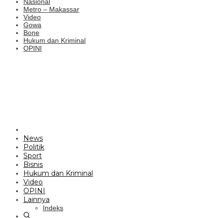
Nasional
Metro – Makassar
Video
Gowa
Bone
Hukum dan Kriminal
OPINI
News
Politik
Sport
Bisnis
Hukum dan Kriminal
Video
OPINI
Lainnya
Indeks