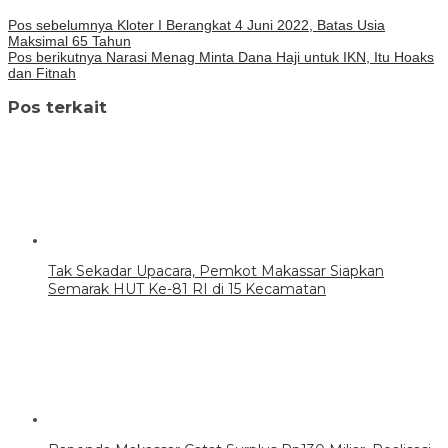
Pos sebelumnya
Kloter I Berangkat 4 Juni 2022, Batas Usia
Maksimal 65 Tahun
Pos berikutnya
Narasi Menag Minta Dana Haji untuk IKN, Itu Hoaks
dan Fitnah
Pos terkait
Tak Sekadar Upacara, Pemkot Makassar Siapkan
Semarak HUT Ke-81 RI di 15 Kecamatan