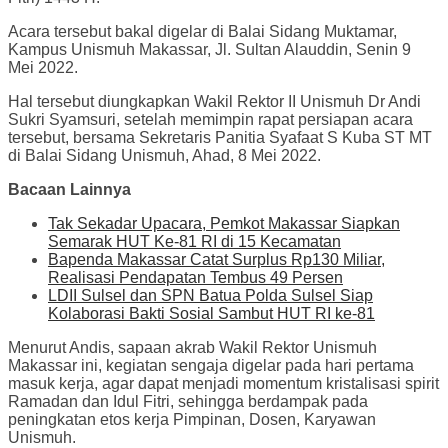
Acara tersebut bakal digelar di Balai Sidang Muktamar,
Kampus Unismuh Makassar, Jl. Sultan Alauddin, Senin 9
Mei 2022.
Hal tersebut diungkapkan Wakil Rektor II Unismuh Dr Andi
Sukri Syamsuri, setelah memimpin rapat persiapan acara
tersebut, bersama Sekretaris Panitia Syafaat S Kuba ST MT
di Balai Sidang Unismuh, Ahad, 8 Mei 2022.
Bacaan Lainnya
Tak Sekadar Upacara, Pemkot Makassar Siapkan
Semarak HUT Ke-81 RI di 15 Kecamatan
Bapenda Makassar Catat Surplus Rp130 Miliar,
Realisasi Pendapatan Tembus 49 Persen
LDII Sulsel dan SPN Batua Polda Sulsel Siap
Kolaborasi Bakti Sosial Sambut HUT RI ke-81
Menurut Andis, sapaan akrab Wakil Rektor Unismuh
Makassar ini, kegiatan sengaja digelar pada hari pertama
masuk kerja, agar dapat menjadi momentum kristalisasi spirit
Ramadan dan Idul Fitri, sehingga berdampak pada
peningkatan etos kerja Pimpinan, Dosen, Karyawan
Unismuh.