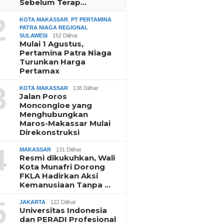
Sebelum Terap…
2
KOTA MAKASSAR
,
PT PERTAMINA
PATRA NIAGA REGIONAL
SULAWESI
152 Dilihat
Mulai 1 Agustus,
Pertamina Patra Niaga
Turunkan Harga
Pertamax
3
KOTA MAKASSAR
138 Dilihat
Jalan Poros
Moncongloe yang
Menghubungkan
Maros-Makassar Mulai
Direkonstruksi
4
MAKASSAR
131 Dilihat
Resmi dikukuhkan, Wali
Kota Munafri Dorong
FKLA Hadirkan Aksi
Kemanusiaan Tanpa …
5
JAKARTA
122 Dilihat
Universitas Indonesia
dan PERADI Profesional