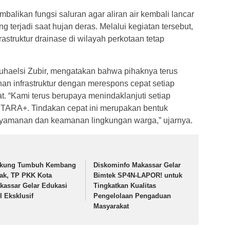
balikan fungsi saluran agar aliran air kembali lancar
terjadi saat hujan deras. Melalui kegiatan tersebut,
struktur drainase di wilayah perkotaan tetap
uhaelsi Zubir, mengatakan bahwa pihaknya terus
n infrastruktur dengan merespons cepat setiap
. “Kami terus berupaya menindaklanjuti setiap
NTARA+. Tindakan cepat ini merupakan bentuk
yamanan dan keamanan lingkungan warga,” ujarnya.
kung Tumbuh Kembang
Diskominfo Makassar Gelar
ak, TP PKK Kota
Bimtek SP4N-LAPOR! untuk
kassar Gelar Edukasi
Tingkatkan Kualitas
I Eksklusif
Pengelolaan Pengaduan
Masyarakat