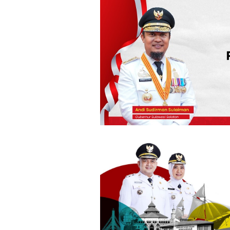
Loncat
ke
konten