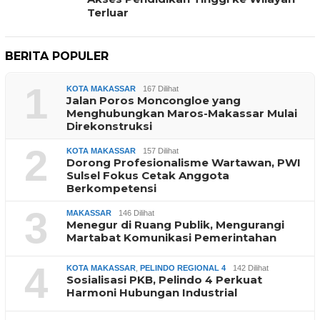
Terluar
BERITA POPULER
1
KOTA MAKASSAR
167 Dilihat
Jalan Poros Moncongloe yang
Menghubungkan Maros-Makassar Mulai
Direkonstruksi
2
KOTA MAKASSAR
157 Dilihat
Dorong Profesionalisme Wartawan, PWI
Sulsel Fokus Cetak Anggota
Berkompetensi
3
MAKASSAR
146 Dilihat
Menegur di Ruang Publik, Mengurangi
Martabat Komunikasi Pemerintahan
4
KOTA MAKASSAR
,
PELINDO REGIONAL 4
142 Dilihat
Sosialisasi PKB, Pelindo 4 Perkuat
Harmoni Hubungan Industrial