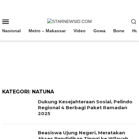
Loncat
ke
konten
Menu
Mobile
Nasional
Metro – Makassar
Video
Gowa
Bone
Hu
KATEGORI:
NATUNA
Dukung Kesejahteraan Sosial, Pelindo
Regional 4 Berbagi Paket Ramadan
2025
Beasiswa Ujung Negeri, Meratakan
Akses Pendidikan Tinggi ke Wilayah