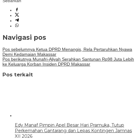
Sebarkan
Navigasi pos
Pos sebelumnya
Ketua DPRD Menangis, Rela Pertaruhkan Nyawa
Demi Kedamaian Makassar
Pos berikutnya
Munafri-Aliyah Serahkan Santunan Rp98 Juta Lebih
ke Keluarga Korban Insiden DPRD Makassar
Pos terkait
Edy Manaf Pimpin Apel Besar Hari Pramuka, Tutup
Perkemahan Gantarang dan Lepas Kontingen Jamnas
XII 2026