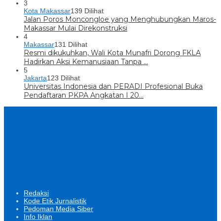
3
Kota Makassar
139 Dilihat
Jalan Poros Moncongloe yang Menghubungkan Maros-
Makassar Mulai Direkonstruksi
4
Makassar
131 Dilihat
Resmi dikukuhkan, Wali Kota Munafri Dorong FKLA
Hadirkan Aksi Kemanusiaan Tanpa …
5
Jakarta
123 Dilihat
Universitas Indonesia dan PERADI Profesional Buka
Pendaftaran PKPA Angkatan I 20…
Redaksi
Kode Etik Jurnalistik
Pedoman Media Siber
Info Iklan