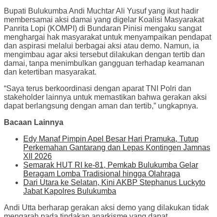
Bupati Bulukumba Andi Muchtar Ali Yusuf yang ikut hadir
membersamai aksi damai yang digelar Koalisi Masyarakat
Panrita Lopi (KOMPI) di Bundaran Pinisi mengaku sangat
menghargai hak masyarakat untuk menyampaikan pendapat
dan aspirasi melalui berbagai aksi atau demo. Namun, ia
mengimbau agar aksi tersebut dilakukan dengan tertib dan
damai, tanpa menimbulkan gangguan terhadap keamanan
dan ketertiban masyarakat.
“Saya terus berkoordinasi dengan aparat TNI Polri dan
stakeholder lainnya untuk memastikan bahwa gerakan aksi
dapat berlangsung dengan aman dan tertib,” ungkapnya.
Bacaan Lainnya
Edy Manaf Pimpin Apel Besar Hari Pramuka, Tutup
Perkemahan Gantarang dan Lepas Kontingen Jamnas
XII 2026
Semarak HUT RI ke-81, Pemkab Bulukumba Gelar
Beragam Lomba Tradisional hingga Olahraga
Dari Utara ke Selatan, Kini AKBP Stephanus Luckyto
Jabat Kapolres Bulukumba
Andi Utta berharap gerakan aksi demo yang dilakukan tidak
mengarah pada tindakan anarkisme yang dapat