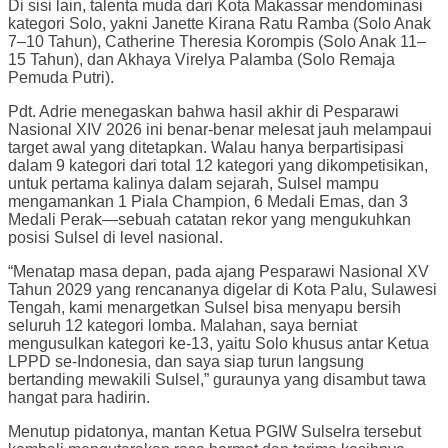
Di sisi lain, talenta muda dari Kota Makassar mendominasi
kategori Solo, yakni Janette Kirana Ratu Ramba (Solo Anak
7–10 Tahun), Catherine Theresia Korompis (Solo Anak 11–
15 Tahun), dan Akhaya Virelya Palamba (Solo Remaja
Pemuda Putri).
Pdt. Adrie menegaskan bahwa hasil akhir di Pesparawi
Nasional XIV 2026 ini benar-benar melesat jauh melampaui
target awal yang ditetapkan. Walau hanya berpartisipasi
dalam 9 kategori dari total 12 kategori yang dikompetisikan,
untuk pertama kalinya dalam sejarah, Sulsel mampu
mengamankan 1 Piala Champion, 6 Medali Emas, dan 3
Medali Perak—sebuah catatan rekor yang mengukuhkan
posisi Sulsel di level nasional.
“Menatap masa depan, pada ajang Pesparawi Nasional XV
Tahun 2029 yang rencananya digelar di Kota Palu, Sulawesi
Tengah, kami menargetkan Sulsel bisa menyapu bersih
seluruh 12 kategori lomba. Malahan, saya berniat
mengusulkan kategori ke-13, yaitu Solo khusus antar Ketua
LPPD se-Indonesia, dan saya siap turun langsung
bertanding mewakili Sulsel,” guraunya yang disambut tawa
hangat para hadirin.
Menutup pidatonya, mantan Ketua PGIW Sulselra tersebut