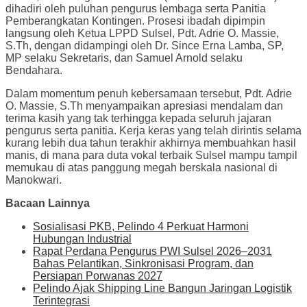
dihadiri oleh puluhan pengurus lembaga serta Panitia
Pemberangkatan Kontingen. Prosesi ibadah dipimpin
langsung oleh Ketua LPPD Sulsel, Pdt. Adrie O. Massie,
S.Th, dengan didampingi oleh Dr. Since Erna Lamba, SP,
MP selaku Sekretaris, dan Samuel Arnold selaku
Bendahara.
Dalam momentum penuh kebersamaan tersebut, Pdt. Adrie
O. Massie, S.Th menyampaikan apresiasi mendalam dan
terima kasih yang tak terhingga kepada seluruh jajaran
pengurus serta panitia. Kerja keras yang telah dirintis selama
kurang lebih dua tahun terakhir akhirnya membuahkan hasil
manis, di mana para duta vokal terbaik Sulsel mampu tampil
memukau di atas panggung megah berskala nasional di
Manokwari.
Bacaan Lainnya
Sosialisasi PKB, Pelindo 4 Perkuat Harmoni
Hubungan Industrial
Rapat Perdana Pengurus PWI Sulsel 2026–2031
Bahas Pelantikan, Sinkronisasi Program, dan
Persiapan Porwanas 2027
Pelindo Ajak Shipping Line Bangun Jaringan Logistik
Terintegrasi