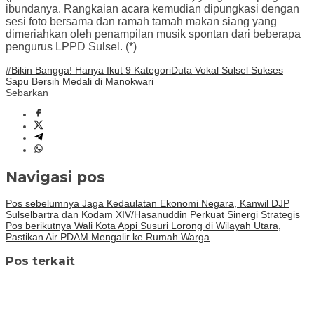
ibundanya. Rangkaian acara kemudian dipungkasi dengan
sesi foto bersama dan ramah tamah makan siang yang
dimeriahkan oleh penampilan musik spontan dari beberapa
pengurus LPPD Sulsel. (*)
#Bikin Bangga! Hanya Ikut 9 Kategori
Duta Vokal Sulsel Sukses
Sapu Bersih Medali di Manokwari
Sebarkan
Navigasi pos
Pos sebelumnya
Jaga Kedaulatan Ekonomi Negara, Kanwil DJP
Sulselbartra dan Kodam XIV/Hasanuddin Perkuat Sinergi Strategis
Pos berikutnya
Wali Kota Appi Susuri Lorong di Wilayah Utara,
Pastikan Air PDAM Mengalir ke Rumah Warga
Pos terkait