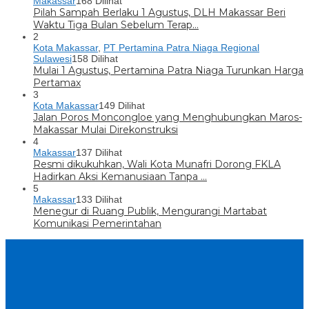
Makassar
168 Dilihat
Pilah Sampah Berlaku 1 Agustus, DLH Makassar Beri
Waktu Tiga Bulan Sebelum Terap…
2
Kota Makassar
,
PT Pertamina Patra Niaga Regional
Sulawesi
158 Dilihat
Mulai 1 Agustus, Pertamina Patra Niaga Turunkan Harga
Pertamax
3
Kota Makassar
149 Dilihat
Jalan Poros Moncongloe yang Menghubungkan Maros-
Makassar Mulai Direkonstruksi
4
Makassar
137 Dilihat
Resmi dikukuhkan, Wali Kota Munafri Dorong FKLA
Hadirkan Aksi Kemanusiaan Tanpa …
5
Makassar
133 Dilihat
Menegur di Ruang Publik, Mengurangi Martabat
Komunikasi Pemerintahan