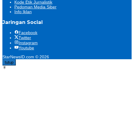
Kode Etik Jurnalistik
Pedoman Media Siber
Info Iklan
Jaringan Social
Facebook
Twitter
Instagram
Youtube
StarNewsID.com © 2026
tutup