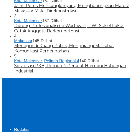
Kota Makassar
167 Dilihat
Jalan Poros Moncongloe yang Menghubungkan Maros-
Makassar Mulai Direkonstruksi
3
Kota Makassar
157 Dilihat
Dorong Profesionalisme Wartawan, PWI Sulsel Fokus
Cetak Anggota Berkompetensi
4
Makassar
145 Dilihat
Menegur di Ruang Publik, Mengurangi Martabat
Komunikasi Pemerintahan
5
Kota Makassar
,
Pelindo Regional 4
140 Dilihat
Sosialisasi PKB, Pelindo 4 Perkuat Harmoni Hubungan
Industrial
Redaksi