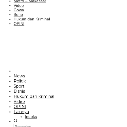
Metro – Makassar
Video
Gowa
Bone
Hukum dan Kriminal
OPINI
News
Politik
Sport
Bisnis
Hukum dan Kriminal
Video
OPINI
Lainnya
Indeks