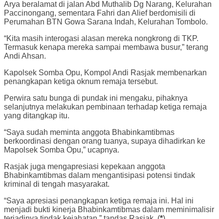
Arya beralamat di jalan Abd Muthalib Dg Narang, Kelurahan
Paccinongang, sementara Fahri dan Alief berdomisili di
Perumahan BTN Gowa Sarana Indah, Kelurahan Tombolo.
“Kita masih interogasi alasan mereka nongkrong di TKP.
Termasuk kenapa mereka sampai membawa busur,” terang
Andi Ahsan.
Kapolsek Somba Opu, Kompol Andi Rasjak membenarkan
penangkapan ketiga oknum remaja tersebut.
Perwira satu bunga di pundak ini mengaku, pihaknya
selanjutnya melakukan pembinaan terhadap ketiga remaja
yang ditangkap itu.
“Saya sudah meminta anggota Bhabinkamtibmas
berkoordinasi dengan orang tuanya, supaya dihadirkan ke
Mapolsek Somba Opu,” ucapnya.
Rasjak juga mengapresiasi kepekaan anggota
Bhabinkamtibmas dalam mengantisipasi potensi tindak
kriminal di tengah masyarakat.
“Saya apresiasi penangkapan ketiga remaja ini. Hal ini
menjadi bukti kinerja Bhabinkamtibmas dalam meminimalisir
terjadinya tindak kejahatan,” tandas Rasjak. (
*
)