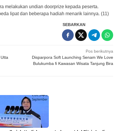
ara melakukan undian doorprize kepada peserta.
a lipat dan beberapa hadiah menarik lainnya. (11)
SEBARKAN
Pos berikutnya
 Utta
Disparpora Soft Launching Senam We Love
Bulukumba fi Kawasan Wisata Tanjung Bira
Lebaran Idul Fitri, Andi
Utta Sampaikan untuk
Lebih Produktif, Tidak
Kuttu