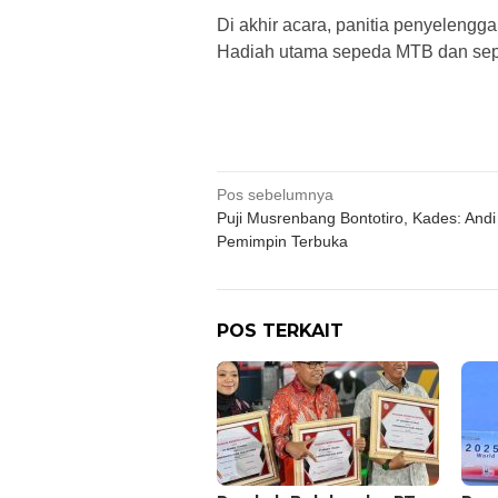
Di akhir acara, panitia penyelengg
Hadiah utama sepeda MTB dan seped
Navigasi
Pos sebelumnya
Puji Musrenbang Bontotiro, Kades: Andi
pos
Pemimpin Terbuka
POS TERKAIT