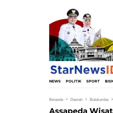
Loncat
ke
konten
NEWS
POLITIK
SPORT
BIS
Beranda
Daerah
Bulukumba
Assapeda Wisat