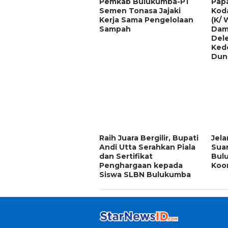
Pemkab Bulukumba-PT
Papa
Semen Tonasa Jajaki
Koda
Kerja Sama Pengelolaan
(K/ 
Sampah
Dam
Del
Kedo
Duni
Raih Juara Bergilir, Bupati
Jel
Andi Utta Serahkan Piala
Suar
dan Sertifikat
Bul
Penghargaan kepada
Koor
Siswa SLBN Bulukumba
REDAKSI
KODE ETIK
JURNALISTIK
INFO IKLAN