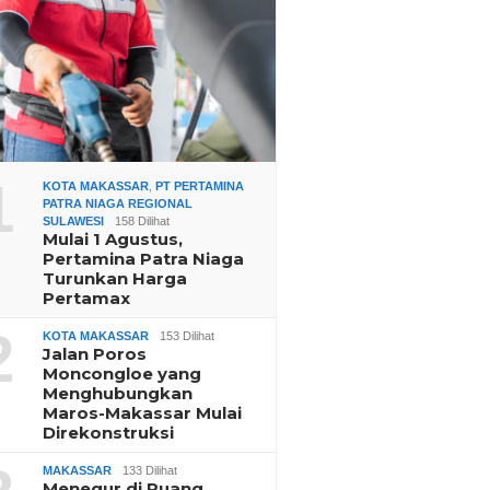
1
KOTA MAKASSAR
,
PT PERTAMINA
PATRA NIAGA REGIONAL
SULAWESI
158 Dilihat
Mulai 1 Agustus,
Pertamina Patra Niaga
Turunkan Harga
Pertamax
2
KOTA MAKASSAR
153 Dilihat
Jalan Poros
Moncongloe yang
Menghubungkan
Maros-Makassar Mulai
Direkonstruksi
MAKASSAR
133 Dilihat
Menegur di Ruang