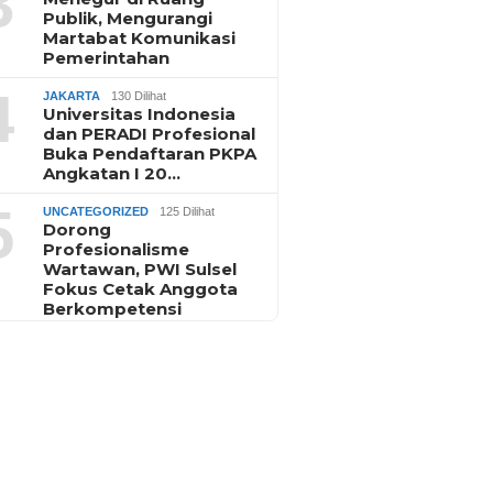
3
Publik, Mengurangi
Martabat Komunikasi
Pemerintahan
4
JAKARTA
130 Dilihat
Universitas Indonesia
dan PERADI Profesional
Buka Pendaftaran PKPA
Angkatan I 20…
5
UNCATEGORIZED
125 Dilihat
Dorong
Profesionalisme
Wartawan, PWI Sulsel
Fokus Cetak Anggota
Berkompetensi