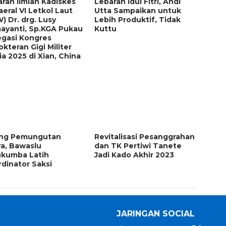
ran llmiah Kadiskes
eral VI Letkol Laut
W) Dr. drg. Lusy
ayanti, Sp.KGA Pukau
egasi Kongres
kteran Gigi Militer
a 2025 di Xian, China
ang Pemungutan
Revitalisasi Pesanggrahan
a, Bawaslu
dan TK Pertiwi Tanete
ukumba Latih
Jadi Kado Akhir 2023
dinator Saksi
JARINGAN SOCIAL
Facebook
Twitter
PEDOMAN MEDIA
SIBER
Youtube