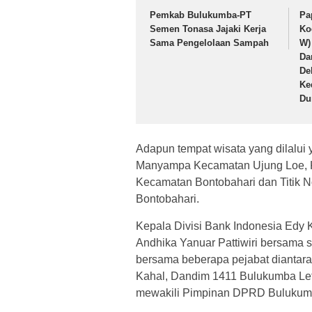
Pemkab Bulukumba-PT
Pa
Semen Tonasa Jajaki Kerja
Ko
Sama Pengelolaan Sampah
W)
Da
De
Ke
Du
Adapun tempat wisata yang dilalu
Manyampa Kecamatan Ujung Loe, K
Kecamatan Bontobahari dan Titik 
Bontobahari.
Kepala Divisi Bank Indonesia Edy K
Andhika Yanuar Pattiwiri bersama 
bersama beberapa pejabat diantar
Kahal, Dandim 1411 Bulukumba Let
mewakili Pimpinan DPRD Bulukum