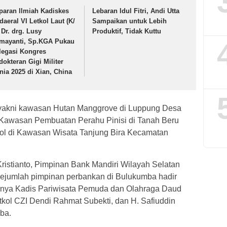
paran llmiah Kadiskes
Lebaran Idul Fitri, Andi Utta
daeral VI Letkol Laut (K/
Sampaikan untuk Lebih
 Dr. drg. Lusy
Produktif, Tidak Kuttu
mayanti, Sp.KGA Pukau
legasi Kongres
dokteran Gigi Militer
nia 2025 di Xian, China
i yakni kawasan Hutan Manggrove di Luppung Desa
awasan Pembuatan Perahu Pinisi di Tanah Beru
Nol di Kawasan Wisata Tanjung Bira Kecamatan
ristianto, Pimpinan Bank Mandiri Wilayah Selatan
sejumlah pimpinan perbankan di Bulukumba hadir
anya Kadis Pariwisata Pemuda dan Olahraga Daud
kol CZI Dendi Rahmat Subekti, dan H. Safiuddin
ba.