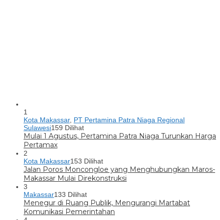
1
Kota Makassar
,
PT Pertamina Patra Niaga Regional
Sulawesi
159 Dilihat
Mulai 1 Agustus, Pertamina Patra Niaga Turunkan Harga
Pertamax
2
Kota Makassar
153 Dilihat
Jalan Poros Moncongloe yang Menghubungkan Maros-
Makassar Mulai Direkonstruksi
3
Makassar
133 Dilihat
Menegur di Ruang Publik, Mengurangi Martabat
Komunikasi Pemerintahan