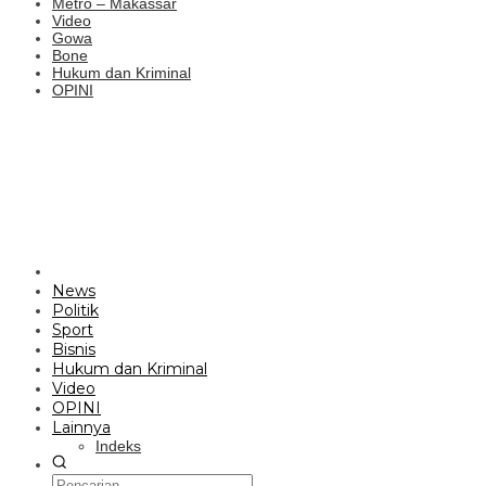
Metro – Makassar
Video
Gowa
Bone
Hukum dan Kriminal
OPINI
News
Politik
Sport
Bisnis
Hukum dan Kriminal
Video
OPINI
Lainnya
Indeks