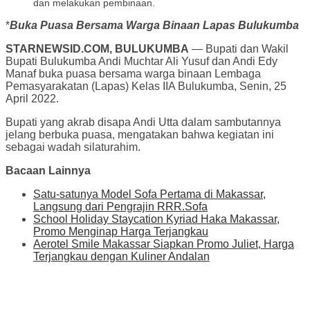
dan melakukan pembinaan.
*
Buka Puasa Bersama Warga Binaan Lapas Bulukumba
STARNEWSID.COM, BULUKUMBA
— Bupati dan Wakil
Bupati Bulukumba Andi Muchtar Ali Yusuf dan Andi Edy
Manaf buka puasa bersama warga binaan Lembaga
Pemasyarakatan (Lapas) Kelas IIA Bulukumba, Senin, 25
April 2022.
Bupati yang akrab disapa Andi Utta dalam sambutannya
jelang berbuka puasa, mengatakan bahwa kegiatan ini
sebagai wadah silaturahim.
Bacaan Lainnya
Satu-satunya Model Sofa Pertama di Makassar,
Langsung dari Pengrajin RRR.Sofa
School Holiday Staycation Kyriad Haka Makassar,
Promo Menginap Harga Terjangkau
Aerotel Smile Makassar Siapkan Promo Juliet, Harga
Terjangkau dengan Kuliner Andalan