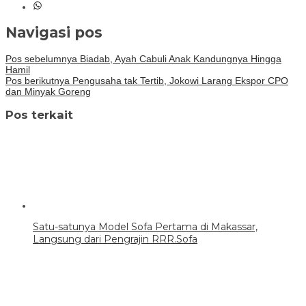
Navigasi pos
Pos sebelumnya
Biadab, Ayah Cabuli Anak Kandungnya Hingga
Hamil
Pos berikutnya
Pengusaha tak Tertib, Jokowi Larang Ekspor CPO
dan Minyak Goreng
Pos terkait
Satu-satunya Model Sofa Pertama di Makassar,
Langsung dari Pengrajin RRR.Sofa