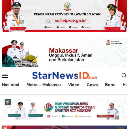
Loncat
ke
konten
Menu
Mobile
Nasional
Metro – Makassar
Video
Gowa
Bone
Hu