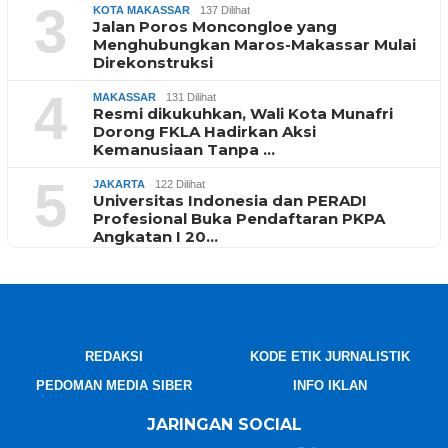
3
KOTA MAKASSAR
137 Dilihat
Jalan Poros Moncongloe yang
Menghubungkan Maros-Makassar Mulai
Direkonstruksi
4
MAKASSAR
131 Dilihat
Resmi dikukuhkan, Wali Kota Munafri
Dorong FKLA Hadirkan Aksi
Kemanusiaan Tanpa …
5
JAKARTA
122 Dilihat
Universitas Indonesia dan PERADI
Profesional Buka Pendaftaran PKPA
Angkatan I 20…
REDAKSI
KODE ETIK JURNALISTIK
PEDOMAN MEDIA SIBER
INFO IKLAN
JARINGAN SOCIAL