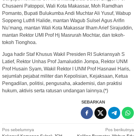
Chusaeni Patoppoi, Wali Kota Makassar, Moh Ramdhan
Pomanto, Bupati Bulukumba Andi Muchtar Ali Yusuf, Wabup
Soppeng Luthfi Halide, mantan Wagub Sulsel Agus Arifin
Nu’mang, mantan Wali Kota Makassar Ilham Arief Sirajuddin,
mantan Rektor UMI Prof Hj Masrurah Mochtar, dan tokoh-
tokoh Tionghoa.
Juga hadir Staf Khusus Wakil Presiden RI Sukriansyah S
Latief, Rektor Unhas Prof Jamaluddin Jompa, Rektor UNM
Prof Husain Syam, Wakil Rektor I UNM Prof Hasnawi Haris,
sejumlah pejabat militer dan Kepolisian, Kejaksaan, Ketua
Pengadilan, politisi, pengusaha, akademisi, dan praktisi
hukum, aktivis serta ratusan undangan lainnya.(*)
SEBARKAN
Navigasi
Pos sebelumnya
Pos berikutnya
Kakanwil Kemenag Sulsel: JCH
Keliling Bermotor, Wabup Edy