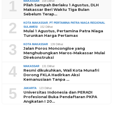
1
MAKASSAR
158 Dilihat
Pilah Sampah Berlaku 1 Agustus, DLH
Makassar Beri Waktu Tiga Bulan
Sebelum Terap…
2
KOTA MAKASSAR
,
PT PERTAMINA PATRA NIAGA REGIONAL
SULAWESI
152 Dilihat
Mulai 1 Agustus, Pertamina Patra Niaga
Turunkan Harga Pertamax
3
KOTA MAKASSAR
139 Dilihat
Jalan Poros Moncongloe yang
Menghubungkan Maros-Makassar Mulai
Direkonstruksi
4
MAKASSAR
131 Dilihat
Resmi dikukuhkan, Wali Kota Munafri
Dorong FKLA Hadirkan Aksi
Kemanusiaan Tanpa …
5
JAKARTA
123 Dilihat
Universitas Indonesia dan PERADI
Profesional Buka Pendaftaran PKPA
Angkatan I 20…