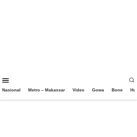
Loncat
ke
konten
Menu
Mobile
Nasional
Metro – Makassar
Video
Gowa
Bone
Hu