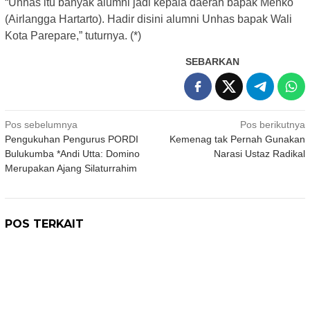
“Unhas itu banyak alumni jadi kepala daerah bapak Menko
(Airlangga Hartarto). Hadir disini alumni Unhas bapak Wali
Kota Parepare,” tuturnya. (*)
SEBARKAN
Navigasi
Pos sebelumnya
Pos berikutnya
Pengukuhan Pengurus PORDI
Kemenag tak Pernah Gunakan
pos
Bulukumba *Andi Utta: Domino
Narasi Ustaz Radikal
Merupakan Ajang Silaturrahim
POS TERKAIT