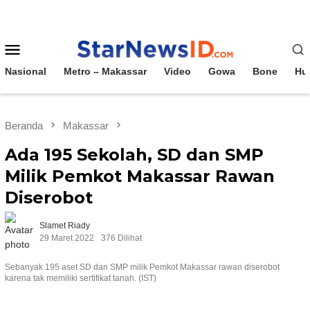
Loncat
ke
konten
Menu
Mobile
Nasional
Metro – Makassar
Video
Gowa
Bone
Hu
Beranda
Makassar
Ada 195 Sekolah, SD dan SMP
Milik Pemkot Makassar Rawan
Diserobot
Slamet Riady
29 Maret 2022
376 Dilihat
Sebanyak 195 aset SD dan SMP milik Pemkot Makassar rawan diserobot
karena tak memiliki sertifikat tanah. (IST)