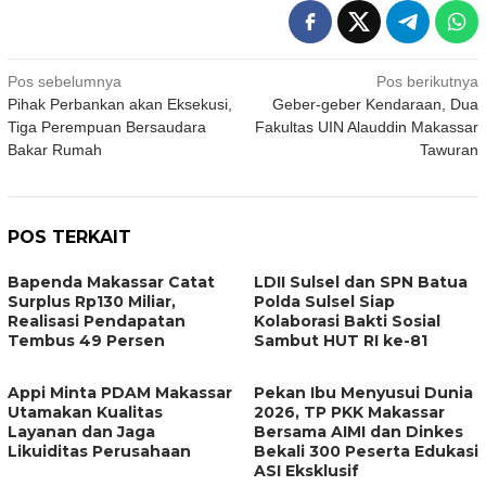
Navigasi
Pos sebelumnya
Pos berikutnya
Pihak Perbankan akan Eksekusi,
Geber-geber Kendaraan, Dua
pos
Tiga Perempuan Bersaudara
Fakultas UIN Alauddin Makassar
Bakar Rumah
Tawuran
POS TERKAIT
Bapenda Makassar Catat
LDII Sulsel dan SPN Batua
Surplus Rp130 Miliar,
Polda Sulsel Siap
Realisasi Pendapatan
Kolaborasi Bakti Sosial
Tembus 49 Persen
Sambut HUT RI ke-81
Appi Minta PDAM Makassar
Pekan Ibu Menyusui Dunia
Utamakan Kualitas
2026, TP PKK Makassar
Layanan dan Jaga
Bersama AIMI dan Dinkes
Likuiditas Perusahaan
Bekali 300 Peserta Edukasi
ASI Eksklusif