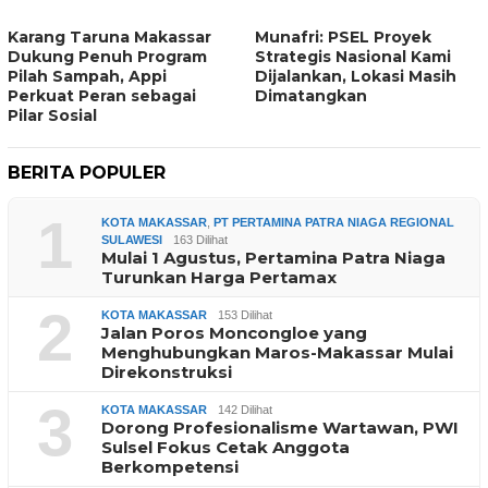
Karang Taruna Makassar
Munafri: PSEL Proyek
Dukung Penuh Program
Strategis Nasional Kami
Pilah Sampah, Appi
Dijalankan, Lokasi Masih
Perkuat Peran sebagai
Dimatangkan
Pilar Sosial
BERITA POPULER
1
KOTA MAKASSAR
,
PT PERTAMINA PATRA NIAGA REGIONAL
SULAWESI
163 Dilihat
Mulai 1 Agustus, Pertamina Patra Niaga
Turunkan Harga Pertamax
2
KOTA MAKASSAR
153 Dilihat
Jalan Poros Moncongloe yang
Menghubungkan Maros-Makassar Mulai
Direkonstruksi
3
KOTA MAKASSAR
142 Dilihat
Dorong Profesionalisme Wartawan, PWI
Sulsel Fokus Cetak Anggota
Berkompetensi