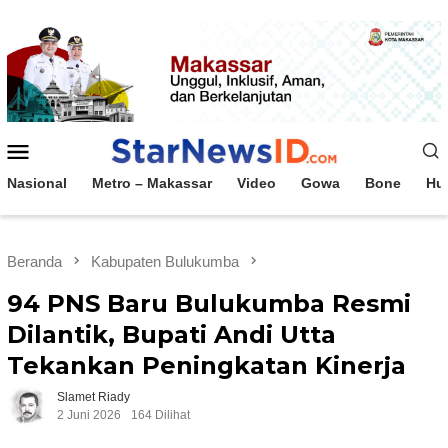
Loncat
ke
konten
Menu
Mobile
Nasional
Metro – Makassar
Video
Gowa
Bone
Hu
Beranda
Kabupaten Bulukumba
94 PNS Baru Bulukumba Resmi
Dilantik, Bupati Andi Utta
Tekankan Peningkatan Kinerja
Slamet Riady
2 Juni 2026
164 Dilihat