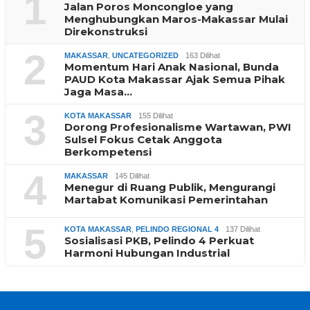
1
Jalan Poros Moncongloe yang
Menghubungkan Maros-Makassar Mulai
Direkonstruksi
2
MAKASSAR
,
UNCATEGORIZED
163 Dilihat
Momentum Hari Anak Nasional, Bunda
PAUD Kota Makassar Ajak Semua Pihak
Jaga Masa…
3
KOTA MAKASSAR
155 Dilihat
Dorong Profesionalisme Wartawan, PWI
Sulsel Fokus Cetak Anggota
Berkompetensi
4
MAKASSAR
145 Dilihat
Menegur di Ruang Publik, Mengurangi
Martabat Komunikasi Pemerintahan
5
KOTA MAKASSAR
,
PELINDO REGIONAL 4
137 Dilihat
Sosialisasi PKB, Pelindo 4 Perkuat
Harmoni Hubungan Industrial