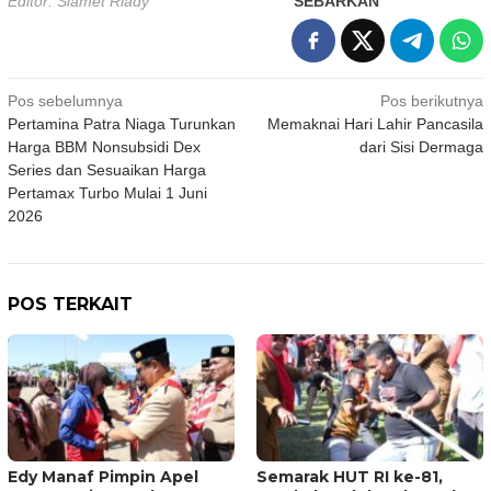
Editor: Slamet Riady
SEBARKAN
Navigasi
Pos sebelumnya
Pos berikutnya
Pertamina Patra Niaga Turunkan
Memaknai Hari Lahir Pancasila
pos
Harga BBM Nonsubsidi Dex
dari Sisi Dermaga
Series dan Sesuaikan Harga
Pertamax Turbo Mulai 1 Juni
2026
POS TERKAIT
Edy Manaf Pimpin Apel
Semarak HUT RI ke-81,