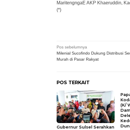
MaritengngaE AKP Khaeruddin, Kad
(*)
Navigasi
Pos sebelumnya
Milenial Sucofindo Dukung Distribusi 
pos
Murah di Pasar Rakyat
POS TERKAIT
Papa
Koda
(K/ 
Dam
Del
Kedo
Duni
Gubernur Sulsel Serahkan