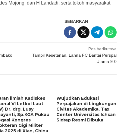
es Mojong, dan H Landadi, serta tokoh masyarakat.
SEBARKAN
Pos berikutnya
Sembako
Tampil Kesetanan, Lanna FC Bantai Perspal
Utama 9-0
ran llmiah Kadiskes
Wujudkan Edukasi
eral VI Letkol Laut
Perpajakan di Lingkungan
W) Dr. drg. Lusy
Civitas Akademika, Tax
ayanti, Sp.KGA Pukau
Center Universitas Ichsan
egasi Kongres
Sidrap Resmi Dibuka
kteran Gigi Militer
a 2025 di Xian, China