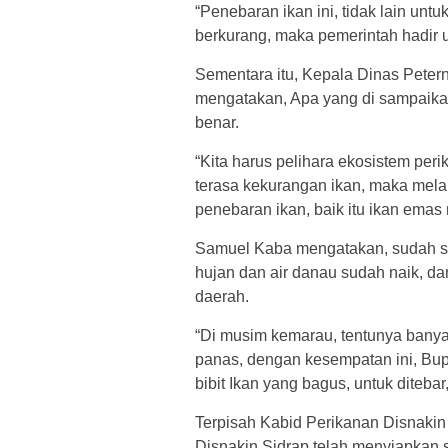
“Penebaran ikan ini, tidak lain unt
berkurang, maka pemerintah hadir u
Sementara itu, Kepala Dinas Pete
mengatakan, Apa yang di sampaikan 
benar.
“Kita harus pelihara ekosistem per
terasa kekurangan ikan, maka melal
penebaran ikan, baik itu ikan emas 
Samuel Kaba mengatakan, sudah sa
hujan dan air danau sudah naik, da
daerah.
“Di musim kemarau, tentunya banya
panas, dengan kesempatan ini, Bu
bibit Ikan yang bagus, untuk diteba
Terpisah Kabid Perikanan Disnakin
Disnakin Sidrap telah menyiapkan sed