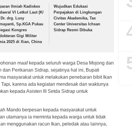
paran llmiah Kadiskes
Wujudkan Edukasi
daeral VI Letkol Laut (K/
Perpajakan di Lingkungan
 Dr. drg. Lusy
Civitas Akademika, Tax
mayanti, Sp.KGA Pukau
Center Universitas Ichsan
legasi Kongres
Sidrap Resmi Dibuka
dokteran Gigi Militer
nia 2025 di Xian, China
mohonan maaf kepada seluruh warga Desa Mojong dan
dan Perikanan Sidrap, sejatinya hal ini, Bupati
ma masyarakat untuk melakukan penebaran bibit Ikan
 Tapi, karena ada kegiatan mendesak dan waktunya
kan kepada Asisten III Setda Sidrap untuk
lah Mando berpesan kepada masyarakat untuk
an utamanya ia meminta kepada warga untuk tidak
n menggunakan racun Ikan, peledak atau lainnya,