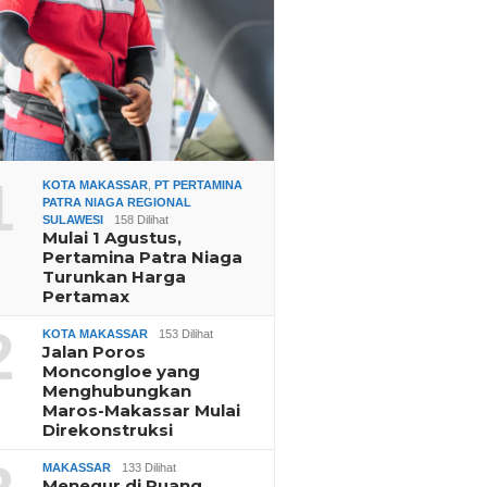
1
KOTA MAKASSAR
,
PT PERTAMINA
PATRA NIAGA REGIONAL
SULAWESI
158 Dilihat
Mulai 1 Agustus,
Pertamina Patra Niaga
Turunkan Harga
Pertamax
2
KOTA MAKASSAR
153 Dilihat
Jalan Poros
Moncongloe yang
Menghubungkan
Maros-Makassar Mulai
Direkonstruksi
MAKASSAR
133 Dilihat
Menegur di Ruang