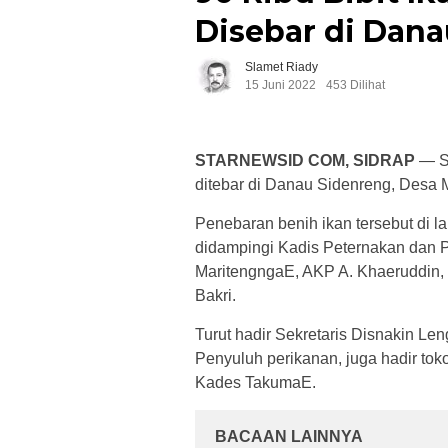
Disebar di Dan
Slamet Riady
15 Juni 2022
453 Dilihat
STARNEWSID COM, SIDRAP
— Se
ditebar di Danau Sidenreng, Desa 
Penebaran benih ikan tersebut di l
didampingi Kadis Peternakan dan 
MaritengngaE, AKP A. Khaeruddin, B
Bakri.
Turut hadir Sekretaris Disnakin L
Penyuluh perikanan, juga hadir to
Kades TakumaE.
BACAAN LAINNYA