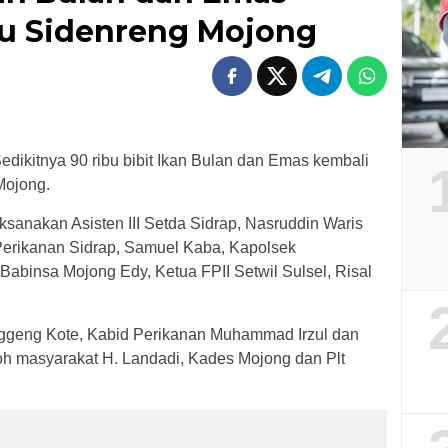
au Sidenreng Mojong
dikitnya 90 ribu bibit Ikan Bulan dan Emas kembali
Mojong.
aksanakan Asisten III Setda Sidrap, Nasruddin Waris
Perikanan Sidrap, Samuel Kaba, Kapolsek
abinsa Mojong Edy, Ketua FPII Setwil Sulsel, Risal
enggeng Kote, Kabid Perikanan Muhammad Irzul dan
koh masyarakat H. Landadi, Kades Mojong dan Plt