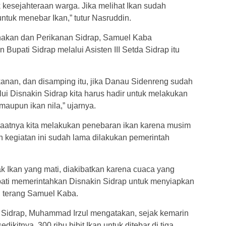
uk kesejahteraan warga. Jika melihat Ikan sudah
ntuk menebar Ikan,” tutur Nasruddin.
rnakan dan Perikanan Sidrap, Samuel Kaba
Bupati Sidrap melalui Asisten III Setda Sidrap itu
ikanan, dan disamping itu, jika Danau Sidenreng sudah
ui Disnakin Sidrap kita harus hadir untuk melakukan
maupun ikan nila,” ujarnya.
atnya kita melakukan penebaran ikan karena musim
n kegiatan ini sudah lama dilakukan pemerintah
k Ikan yang mati, diakibatkan karena cuaca yang
pati memerintahkan Disnakin Sidrap untuk menyiapkan
r, terang Samuel Kaba.
 Sidrap, Muhammad Irzul mengatakan, sejak kemarin
ikitnya, 300 ribu bibit Ikan untuk ditebar di tiga