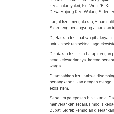
kecamatan yakni, Kel.Wette’E, Kec.
Desa Mojong Kec. Watang Sidenreng
Lanjut Irzul mengatakan, Alhamdul
Sidenreng berlangsung aman dan te
Dijelaskan Irzul bahwa pihaknya ti
untuk stock restocking, jaga ekosis
Dikatakan Irzul, kita harap dengan 
serta kelestariannya, karena peneb
warga.
Ditambahkan Irzul bahwa disampin
penangkapan ikan dengan mengguna
ekosistem.
Sebelum pelepasan bibit Ikan di D
menyerahkan secara simbolis kepad
Bupati Sidrap kemudian diserahka