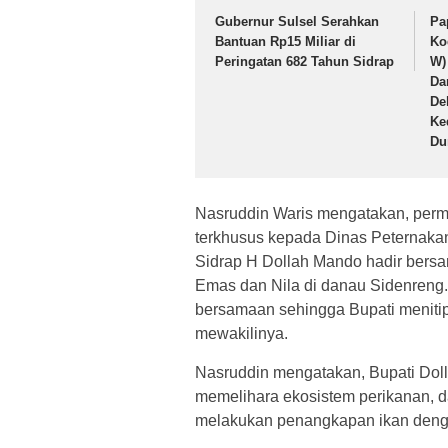
Gubernur Sulsel Serahkan
Pa
Bantuan Rp15 Miliar di
Ko
Peringatan 682 Tahun Sidrap
W)
Da
De
Ke
Du
Nasruddin Waris mengatakan, per
terkhusus kepada Dinas Peternakan 
Sidrap H Dollah Mando hadir bersa
Emas dan Nila di danau Sidenreng.
bersamaan sehingga Bupati menitip
mewakilinya.
Nasruddin mengatakan, Bupati Dol
memelihara ekosistem perikanan, d
melakukan penangkapan ikan denga