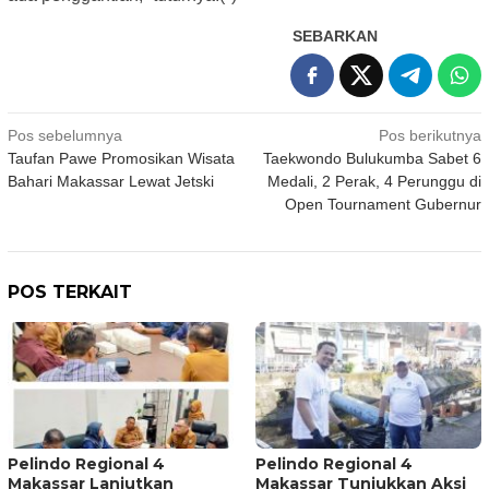
SEBARKAN
Navigasi
Pos sebelumnya
Pos berikutnya
Taufan Pawe Promosikan Wisata
Taekwondo Bulukumba Sabet 6
pos
Bahari Makassar Lewat Jetski
Medali, 2 Perak, 4 Perunggu di
Open Tournament Gubernur
POS TERKAIT
Pelindo Regional 4
Pelindo Regional 4
Makassar Lanjutkan
Makassar Tunjukkan Aksi