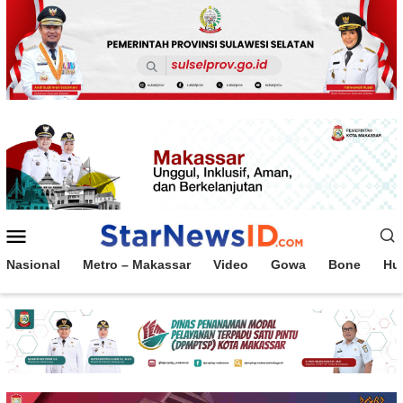
Loncat
ke
konten
Menu
Mobile
Nasional
Metro – Makassar
Video
Gowa
Bone
Hu