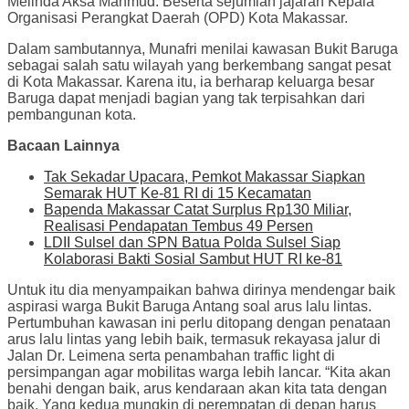
Melinda Aksa Mahmud. Beserta sejumlah jajaran Kepala
Organisasi Perangkat Daerah (OPD) Kota Makassar.
Dalam sambutannya, Munafri menilai kawasan Bukit Baruga
sebagai salah satu wilayah yang berkembang sangat pesat
di Kota Makassar. Karena itu, ia berharap keluarga besar
Baruga dapat menjadi bagian yang tak terpisahkan dari
pembangunan kota.
Bacaan Lainnya
Tak Sekadar Upacara, Pemkot Makassar Siapkan
Semarak HUT Ke-81 RI di 15 Kecamatan
Bapenda Makassar Catat Surplus Rp130 Miliar,
Realisasi Pendapatan Tembus 49 Persen
LDII Sulsel dan SPN Batua Polda Sulsel Siap
Kolaborasi Bakti Sosial Sambut HUT RI ke-81
Untuk itu dia menyampaikan bahwa dirinya mendengar baik
aspirasi warga Bukit Baruga Antang soal arus lalu lintas.
Pertumbuhan kawasan ini perlu ditopang dengan penataan
arus lalu lintas yang lebih baik, termasuk rekayasa jalur di
Jalan Dr. Leimena serta penambahan traffic light di
persimpangan agar mobilitas warga lebih lancar. “Kita akan
benahi dengan baik, arus kendaraan akan kita tata dengan
baik. Yang kedua mungkin di perempatan di depan harus