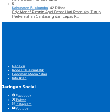
5
Kabupaten Bulukumba
142 Dilihat
Edy Manaf Pimpin Apel Besar Hari Pramuka, Tutup
Perkemahan Gantarang dan Lepas K…
Redaksi
Kode Etik Jurnalistik
Pedoman Media Siber
Info Iklan
Jaringan Social
Facebook
Twitter
Instagram
Youtube