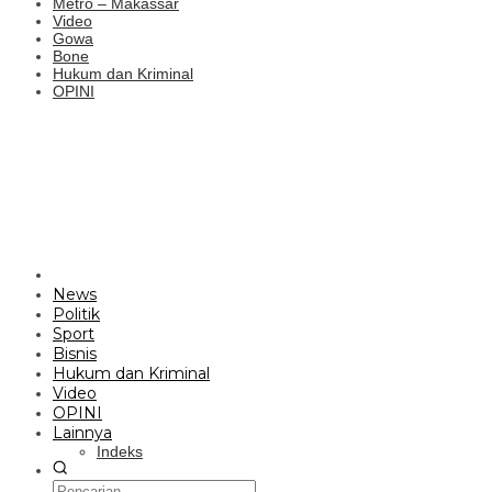
Metro – Makassar
Video
Gowa
Bone
Hukum dan Kriminal
OPINI
News
Politik
Sport
Bisnis
Hukum dan Kriminal
Video
OPINI
Lainnya
Indeks