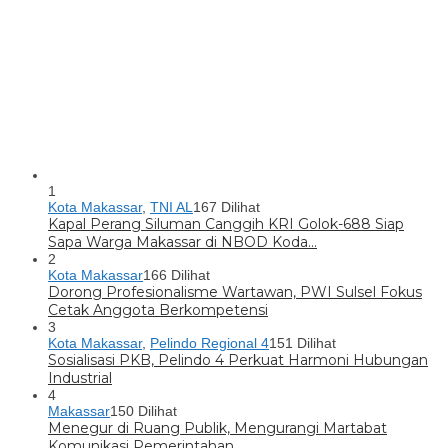
1
Kota Makassar
,
TNI AL
167 Dilihat
Kapal Perang Siluman Canggih KRI Golok-688 Siap
Sapa Warga Makassar di NBOD Koda…
2
Kota Makassar
166 Dilihat
Dorong Profesionalisme Wartawan, PWI Sulsel Fokus
Cetak Anggota Berkompetensi
3
Kota Makassar
,
Pelindo Regional 4
151 Dilihat
Sosialisasi PKB, Pelindo 4 Perkuat Harmoni Hubungan
Industrial
4
Makassar
150 Dilihat
Menegur di Ruang Publik, Mengurangi Martabat
Komunikasi Pemerintahan