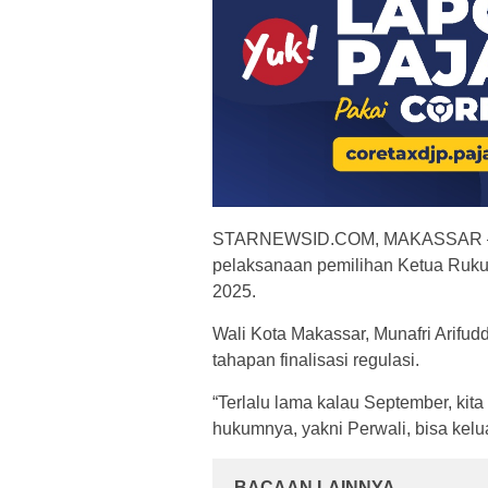
STARNEWSID.COM, MAKASSAR — P
pelaksanaan pemilihan Ketua Rukun
2025.
Wali Kota Makassar, Munafri Arifu
tahapan finalisasi regulasi.
“Terlalu lama kalau September, kit
hukumnya, yakni Perwali, bisa keluar
BACAAN LAINNYA