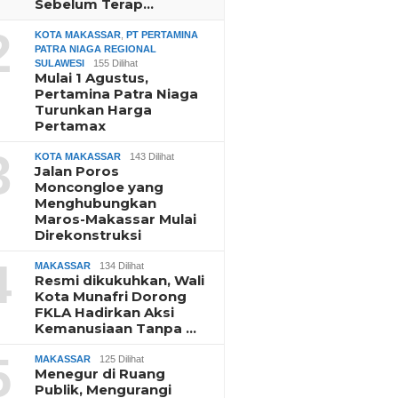
Sebelum Terap…
2
KOTA MAKASSAR
,
PT PERTAMINA
PATRA NIAGA REGIONAL
SULAWESI
155 Dilihat
Mulai 1 Agustus,
Pertamina Patra Niaga
Turunkan Harga
Pertamax
3
KOTA MAKASSAR
143 Dilihat
Jalan Poros
Moncongloe yang
Menghubungkan
Maros-Makassar Mulai
Direkonstruksi
4
MAKASSAR
134 Dilihat
Resmi dikukuhkan, Wali
Kota Munafri Dorong
FKLA Hadirkan Aksi
Kemanusiaan Tanpa …
5
MAKASSAR
125 Dilihat
Menegur di Ruang
Publik, Mengurangi