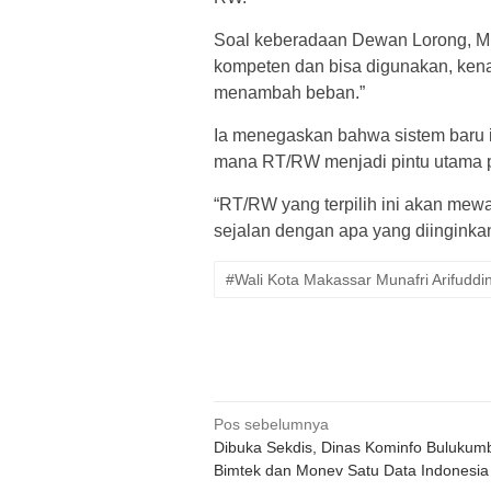
Soal keberadaan Dewan Lorong, Mu
kompeten dan bisa digunakan, kenap
menambah beban.”
Ia menegaskan bahwa sistem baru in
mana RT/RW menjadi pintu utama p
“RT/RW yang terpilih ini akan mew
sejalan dengan apa yang diinginkan 
#Wali Kota Makassar Munafri Arifuddi
Navigasi
Pos sebelumnya
Dibuka Sekdis, Dinas Kominfo Bulukum
pos
Bimtek dan Monev Satu Data Indonesia