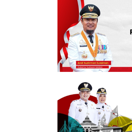
Loncat
ke
konten