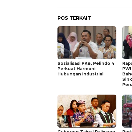
POS TERKAIT
Sosialisasi PKB, Pelindo 4
Rap
Perkuat Harmoni
PWI 
Hubungan Industrial
Baha
Sink
Per
Gubernur Zainal Paliwang
Per