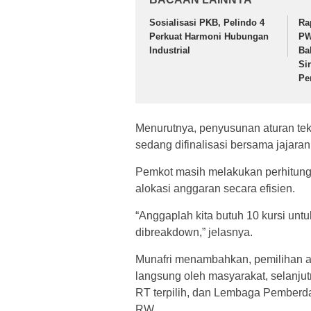
Sosialisasi PKB, Pelindo 4
Ra
Perkuat Harmoni Hubungan
PW
Industrial
Ba
Si
Pe
Menurutnya, penyusunan aturan tek
sedang difinalisasi bersama jajara
Pemkot masih melakukan perhitung
alokasi anggaran secara efisien.
“Anggaplah kita butuh 10 kursi untuk
dibreakdown,” jelasnya.
Munafri menambahkan, pemilihan ak
langsung oleh masyarakat, selanju
RT terpilih, dan Lembaga Pemberd
RW.