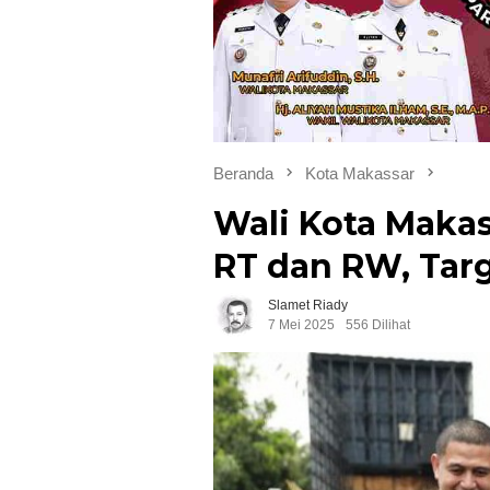
Beranda
Kota Makassar
Wali Kota Makas
RT dan RW, Tar
Slamet Riady
7 Mei 2025
556 Dilihat