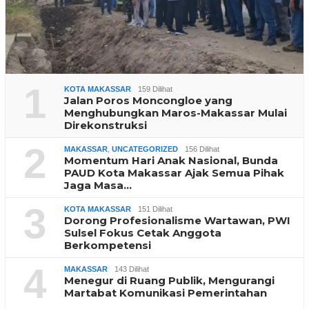
1
KOTA MAKASSAR
159 Dilihat
Jalan Poros Moncongloe yang
Menghubungkan Maros-Makassar Mulai
Direkonstruksi
2
MAKASSAR
,
UNCATEGORIZED
156 Dilihat
Momentum Hari Anak Nasional, Bunda
PAUD Kota Makassar Ajak Semua Pihak
Jaga Masa…
3
KOTA MAKASSAR
151 Dilihat
Dorong Profesionalisme Wartawan, PWI
Sulsel Fokus Cetak Anggota
Berkompetensi
4
MAKASSAR
143 Dilihat
Menegur di Ruang Publik, Mengurangi
Martabat Komunikasi Pemerintahan