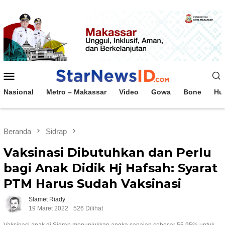
Loncat
ke
konten
Menu
Mobile
Nasional
Metro – Makassar
Video
Gowa
Bone
Hu
Beranda
Sidrap
Vaksinasi Dibutuhkan dan Perlu
bagi Anak Didik Hj Hafsah: Syarat
PTM Harus Sudah Vaksinasi
Slamet Riady
19 Maret 2022
526 Dilihat
Vaksinasi anak di Sidrap menunjukkan angka capaian sebesar 55.95% untuk