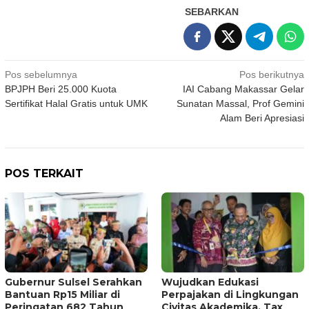
SEBARKAN
Navigasi
Pos sebelumnya
Pos berikutnya
BPJPH Beri 25.000 Kuota
IAI Cabang Makassar Gelar
pos
Sertifikat Halal Gratis untuk UMK
Sunatan Massal, Prof Gemini
Alam Beri Apresiasi
POS TERKAIT
Gubernur Sulsel Serahkan
Wujudkan Edukasi
Bantuan Rp15 Miliar di
Perpajakan di Lingkungan
Peringatan 682 Tahun
Civitas Akademika, Tax