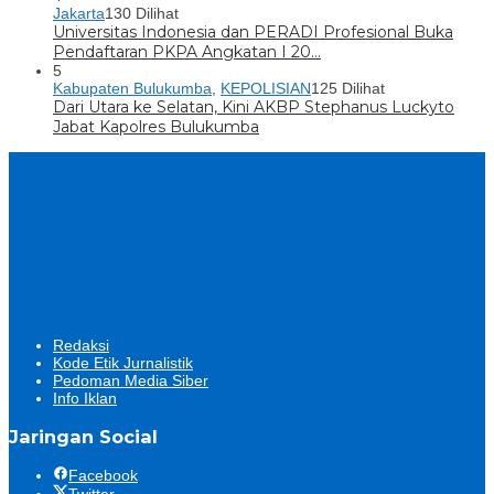
Jakarta
130 Dilihat
Universitas Indonesia dan PERADI Profesional Buka
Pendaftaran PKPA Angkatan I 20…
5
Kabupaten Bulukumba
,
KEPOLISIAN
125 Dilihat
Dari Utara ke Selatan, Kini AKBP Stephanus Luckyto
Jabat Kapolres Bulukumba
Redaksi
Kode Etik Jurnalistik
Pedoman Media Siber
Info Iklan
Jaringan Social
Facebook
Twitter