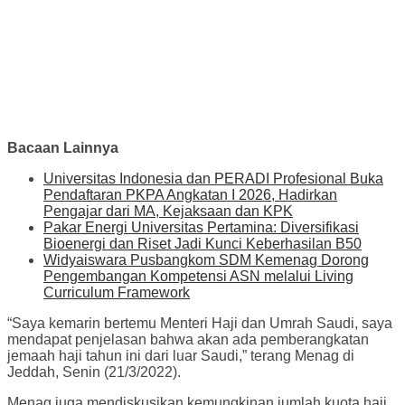
Bacaan Lainnya
Universitas Indonesia dan PERADI Profesional Buka
Pendaftaran PKPA Angkatan I 2026, Hadirkan
Pengajar dari MA, Kejaksaan dan KPK
Pakar Energi Universitas Pertamina: Diversifikasi
Bioenergi dan Riset Jadi Kunci Keberhasilan B50
Widyaiswara Pusbangkom SDM Kemenag Dorong
Pengembangan Kompetensi ASN melalui Living
Curriculum Framework
“Saya kemarin bertemu Menteri Haji dan Umrah Saudi, saya
mendapat penjelasan bahwa akan ada pemberangkatan
jemaah haji tahun ini dari luar Saudi,” terang Menag di
Jeddah, Senin (21/3/2022).
Menag juga mendiskusikan kemungkinan jumlah kuota haji