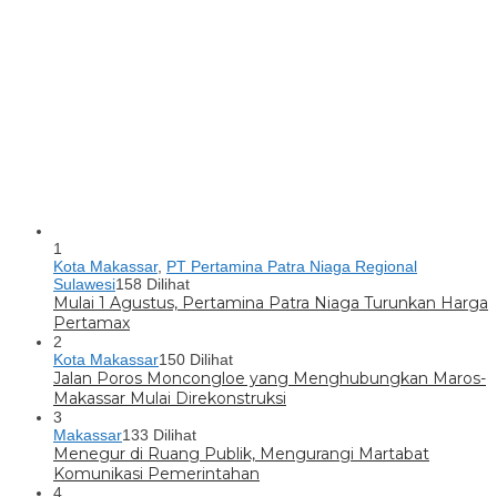
1
Kota Makassar
,
PT Pertamina Patra Niaga Regional
Sulawesi
158 Dilihat
Mulai 1 Agustus, Pertamina Patra Niaga Turunkan Harga
Pertamax
2
Kota Makassar
150 Dilihat
Jalan Poros Moncongloe yang Menghubungkan Maros-
Makassar Mulai Direkonstruksi
3
Makassar
133 Dilihat
Menegur di Ruang Publik, Mengurangi Martabat
Komunikasi Pemerintahan
4