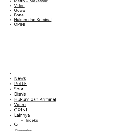
Metro – Makassar
Video
Gowa
Bone
Hukum dan Kriminal
OPINI
News
Politik
Sport
Bisnis
Hukum dan Kriminal
Video
OPINI
Lainnya
Indeks